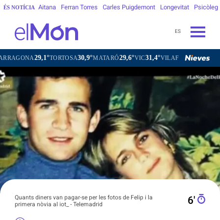
Aitana
Ferran Torres
Carles Puigdemont
Longevitat
Psicòleg
ÉS NOTÍCIA
ES
30,9°
29,6°
31,4°
28,9°
ORTOSA
MATARÓ
VIC
VILAFRANCA DEL PENEDÈS
VILAN
Quants diners van pagar-se per les fotos de Felip i la
6′
primera nòvia al iot_ - Telemadrid