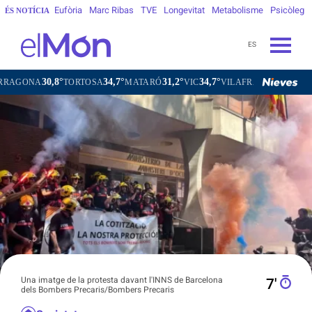
Eufòria
Marc Ribas
TVE
Longevitat
Metabolisme
Psicòleg
ÉS NOTÍCIA
ES
,8°
34,7°
31,2°
34,7°
31,5°
TORTOSA
MATARÓ
VIC
VILAFRANCA DEL PENEDÈS
V
Una imatge de la protesta davant l'INNS de Barcelona
7′
dels Bombers Precaris/Bombers Precaris