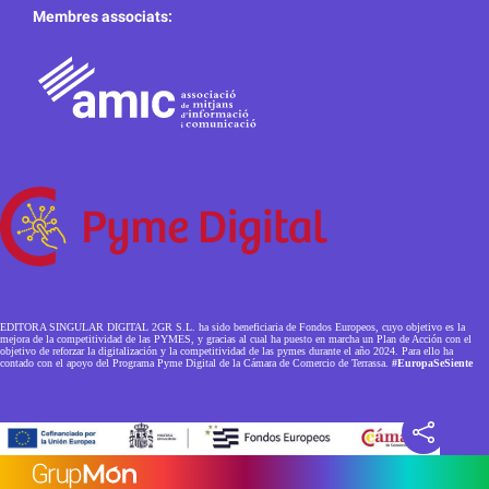
Membres associats:
EDITORA SINGULAR DIGITAL 2GR S.L. ha sido beneficiaria de Fondos Europeos, cuyo objetivo es la
mejora de la competitividad de las PYMES, y gracias al cual ha puesto en marcha un Plan de Acción con el
objetivo de reforzar la digitalización y la competitividad de las pymes durante el año 2024. Para ello ha
contado con el apoyo del Programa Pyme Digital de la Cámara de Comercio de Terrassa.
#EuropaSeSiente