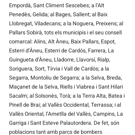
Empordà, Sant Climent Sescebes; a l’Alt
Penedès, Gelida; al Bages, Sallent; al Baix
Llobregat, Viladecans; a la Noguera, Preixens; al
Pallars Sobirà, tots els municipis i el seu consell
comarcal: Alins, Alt Àneu, Baix Pallars, Espot,
Esterri d’Àneu, Esterri de Cardós, Farrera, La
Guingueta d’Àneu, Lladorre, Llavorsí, Rialp,
Soriguera, Sort, Tírvia i Vall de Cardós; a la
Segarra, Montoliu de Segarra; a la Selva, Breda,
Maçanet de la Selva, Riells i Viabrea i Sant Hilari
Sacalm; al Solsonès, Torà; a la Terra Alta, Batea i
Pinell de Brai; al Vallès Occidental, Terrassa; i al
Vallès Oriental, l’Ametlla del Vallès, Campins, La
Garriga i Sant Esteve Palautordera. De fet, són
poblacions tant amb parcs de bombers