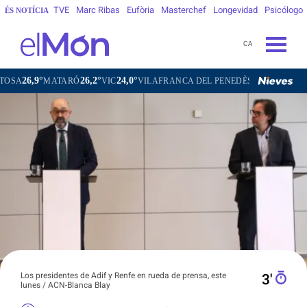
TVE
Marc Ribas
Eufòria
Masterchef
Longevidad
Psicólogo
ÉS NOTÍCIA
CA
9°
26,2°
24,0°
25,4°
MATARÓ
VIC
VILAFRANCA DEL PENEDÈS
VILANOVA I LA 
Los presidentes de Adif y Renfe en rueda de prensa, este
3′
lunes / ACN-Blanca Blay