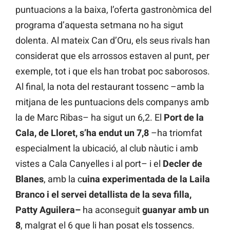
puntuacions a la baixa, l’oferta gastronòmica del
programa d’aquesta setmana no ha sigut
dolenta. Al mateix Can d’Oru, els seus rivals han
considerat que els arrossos estaven al punt, per
exemple, tot i que els han trobat poc saborosos.
Al final, la nota del restaurant tossenc –amb la
mitjana de les puntuacions dels companys amb
la de Marc Ribas– ha sigut un 6,2. El
Port de la
Cala, de Lloret, s’ha endut un 7,8
–ha triomfat
especialment la ubicació, al club nàutic i amb
vistes a Cala Canyelles i al port– i el
Decler de
Blanes
, amb la c
uina experimentada de la Laila
Branco i el servei detallista de la seva filla,
Patty Aguilera–
ha aconseguit
guanyar amb un
8
, malgrat el 6 que li han posat els tossencs.