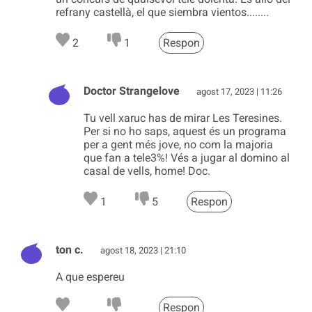
refrany castellà, el que siembra vientos........
2
1
Respon
Doctor Strangelove
agost 17, 2023 | 11:26
Tu vell xaruc has de mirar Les Teresines.
Per si no ho saps, aquest és un programa
per a gent més jove, no com la majoria
que fan a tele3%! Vés a jugar al domino al
casal de vells, home! Doc.
1
5
Respon
ton c.
agost 18, 2023 | 21:10
A que espereu
Respon