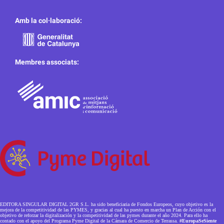
Amb la col·laboració:
Membres associats:
EDITORA SINGULAR DIGITAL 2GR S.L. ha sido beneficiaria de Fondos Europeos, cuyo objetivo es la
mejora de la competitividad de las PYMES, y gracias al cual ha puesto en marcha un Plan de Acción con el
objetivo de reforzar la digitalización y la competitividad de las pymes durante el año 2024. Para ello ha
contado con el apoyo del Programa Pyme Digital de la Cámara de Comercio de Terrassa.
#EuropaSeSiente