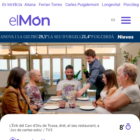
Aitana
Ferran Torres
Carles Puigdemont
Longevitat
Psicòleg
ÉS NOTÍCIA
ES
29,5°
21,4°
20,3°
31,0°
TRÚ
LA SEU D'URGELL
PUIGCERDÀ
FIGUERES
GANDESA
L'Èrik del Can d'Oru de Tossa, dret, al seu restaurant, a
8′
'Joc de cartes estiu' / TV3