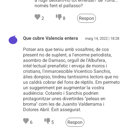
a fugir deixant-ho tot en!erdat? de Torra...
només fent el pallasso?
2
8
Respon
Que cubre Valencia entera
maig 14, 2022 | 18:28
Potser ara que teniu amb vosaltres, de cos
present no de suplent, a l'enorme periodista,
asombro de Damasc, orgull de l'Albufera,
intel·lectual prenafetic i enveja de moros i
cristians, l'inmarcescible Vicentico Sanchis,
àlies donpiso, tindreu tantissims lectors que no
us caldrà cobrar del fons de rèptils. Em permeto
un suggeriment per augmentar la vostra
audiència: Cotarelo i Sanchis podrien
protagonitzar unes divertirdes "peleas en
broma" com les de Juanito Valderrama i
Dolores Abril. Èxit assegurat.
6
5
Respon