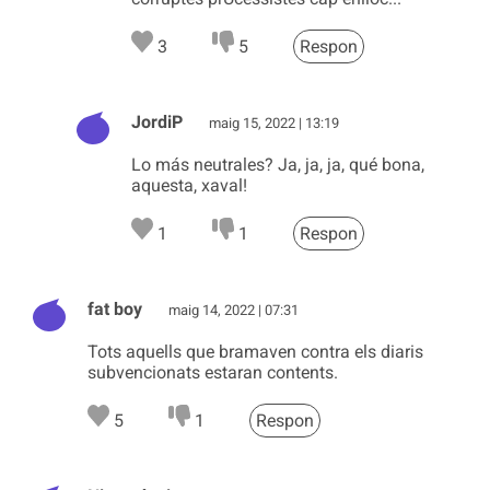
3
5
Respon
JordiP
maig 15, 2022 | 13:19
Lo más neutrales? Ja, ja, ja, qué bona,
aquesta, xaval!
1
1
Respon
fat boy
maig 14, 2022 | 07:31
Tots aquells que bramaven contra els diaris
subvencionats estaran contents.
5
1
Respon