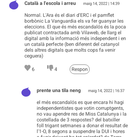
Català a l'escola i arreu
maig 14, 2022 | 14:39
Normal. L'Ara és el diari d'ERC i el pamflet
borbònic La Vanguardia els va fer guanyar les
eleccions. El que és més escandalós és la poca
publicat contractada amb Vilaweb, de llarg el
digital amb la informació més independent i en
un català perfecte (ben diferent del catanyol
dels altres digitals que molts cops fa venir
ceguera)
6
4
Respon
prente una tila neng
maig 14, 2022 | 16:37
el més escandalós es que encara hi hagi
independentistes que votin corruptgents,
no vau apendre res de Miss Catalunya i la
costellada de 3 respostes? del batxiller
foll trigant setmanes a donar el resultat de
l'1-O, 8 segons a suspendre la DUI i hores