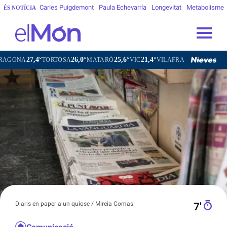
Carles Puigdemont
Paula Echevarría
Longevitat
Metabolisme
ÉS NOTÍCIA
26,0°
25,6°
21,4°
23,6°
TORTOSA
MATARÓ
VIC
VILAFRANCA DEL PENEDÈS
VILA
Diaris en paper a un quiosc / Mireia Comas
7′