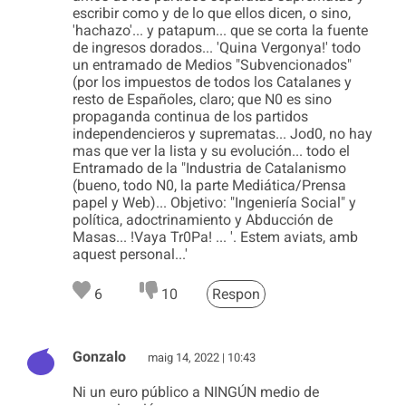
escribir como y de lo que ellos dicen, o sino,
'hachazo'... y patapum... que se corta la fuente
de ingresos dorados... 'Quina Vergonya!' todo
un entramado de Medios "Subvencionados"
(por los impuestos de todos los Catalanes y
resto de Españoles, claro; que N0 es sino
propaganda continua de los partidos
independencieros y suprematas... Jod0, no hay
mas que ver la lista y su evolución... todo el
Entramado de la "Industria de Catalanismo
(bueno, todo N0, la parte Mediática/Prensa
papel y Web)... Objetivo: "Ingeniería Social" y
política, adoctrinamiento y Abducción de
Masas... !Vaya Tr0Pa! ... '. Estem aviats, amb
aquest personal...'
6
10
Respon
Gonzalo
maig 14, 2022 | 10:43
Ni un euro público a NINGÚN medio de