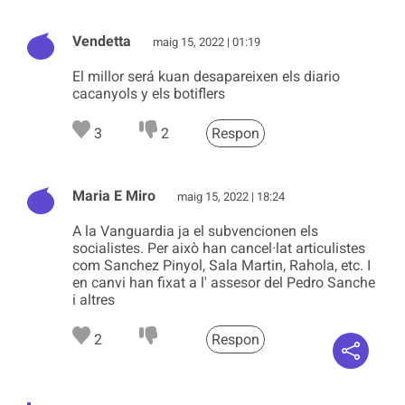
Vendetta
maig 15, 2022 | 01:19
El millor será kuan desapareixen els diario
cacanyols y els botiflers
3
2
Respon
Maria E Miro
maig 15, 2022 | 18:24
A la Vanguardia ja el subvencionen els
socialistes. Per això han cancel·lat articulistes
com Sanchez Pinyol, Sala Martin, Rahola, etc. I
en canvi han fixat a l' assesor del Pedro Sanche
i altres
2
Respon