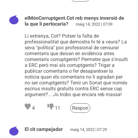
elMónCorruptgent.Cot reb menys inversió de
la que li pertocaria?
maig 14, 2022 | 07:09
Li extranya, Cot? Potser la falta de
professionalitat que demostra hi té a veura? La
seva "política" poc professional de censurar
comentaris que deixan en evidència atres
comentaris corruptgents? Permetre que s'insulti
a ERC però mai als corruptgents? Trigar a
publicar comentaris o fer desaparéixer la
noticia quan els comentaris no li agradan per
no ser corruptgents? Tenir un Sonat que només
escrius insults gratuïts contra ERC sense cap
argument?... Jo trobo que encara reb massa!
4
11
Respon
El cit campejador
maig 14, 2022 | 07:29