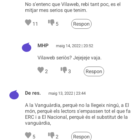
No s'entenc que Vilaweb, rebi tant poc, es el
mitjar mes serios que tenim.
11
5
Respon
MHP
maig 14, 2022 | 20:52
Vilaweb seriòs? Jejejeje vaja.
2
3
Respon
De res.
maig 13, 2022 | 23:44
A la Vanguàrdia, perquè no la llegeix ningú, a El
món, perquè els lectors s'empassen tot el que fa
ERC i a El Nacional, perquè és el substitut de la
vanguàrdia,
5
2
Respon