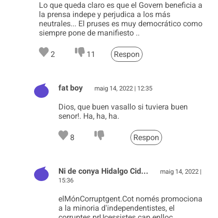
Lo que queda claro es que el Govern beneficia a
la prensa indepe y perjudica a los más
neutrales... El pruses es muy democrático como
siempre pone de manifiesto ..
2
11
Respon
fat boy
maig 14, 2022 | 12:35
Dios, que buen vasallo si tuviera buen
senor!. Ha, ha, ha.
8
Respon
Ni de conya Hidalgo Cid...
maig 14, 2022 |
15:36
elMónCorruptgent.Cot només promociona
a la minoria d'independentistes, el
corruptes prUcessistes cap enlloc...