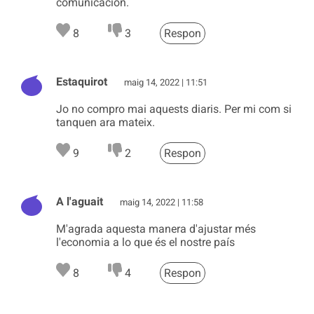
comunicación.
8
3
Respon
Estaquirot
maig 14, 2022 | 11:51
Jo no compro mai aquests diaris. Per mi com si
tanquen ara mateix.
9
2
Respon
A l'aguait
maig 14, 2022 | 11:58
M'agrada aquesta manera d'ajustar més
l'economia a lo que és el nostre país
8
4
Respon