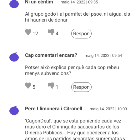
Ni un cèntim
maig 14, 2022 | 09:35
Al grupo godo i al pamflet del psoe, ni aigua, els
hi haurien de donar
12
4
Respon
Cap comentari encara?
maig 14, 2022 | 09:54
Potser això explica per què cada cop rebeu
menys subvencions?
5
1
Respon
Pere Llimonera i Citronell
maig 14, 2022 | 10:09
'CagonDeu!', que se esta poniendo cada vez
mas duro el Chiringuito sacacuartos de los
Dineros Públicos... Hay que obedecer a los
amos de los partidos separatas suprematas y