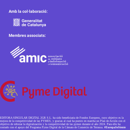
Amb la col·laboració:
Membres associats:
EDITORA SINGULAR DIGITAL 2GR S.L. ha sido beneficiaria de Fondos Europeos, cuyo objetivo es la
mejora de la competitividad de las PYMES, y gracias al cual ha puesto en marcha un Plan de Acción con el
objetivo de reforzar la digitalización y la competitividad de las pymes durante el año 2024. Para ello ha
contado con el apoyo del Programa Pyme Digital de la Cámara de Comercio de Terrassa.
#EuropaSeSiente