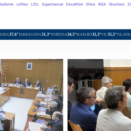
bolisme
Lefties
LIDL
Supermercat
Decathlon
Sfera
IKEA
Skechers
Z
31,3°
34,5°
32,3°
35,5°
31,8
TORTOSA
MATARÓ
VIC
VILAFRANCA DEL PENEDÈS
s