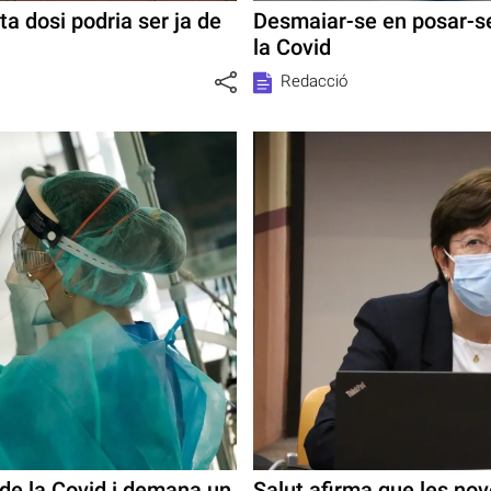
a dosi podria ser ja de
Desmaiar-se en posar-se
la Covid
Redacció
 de la Covid i demana un
Salut afirma que les nov