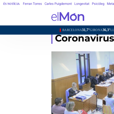
Ferran Torres
Carles Puigdemont
Longevitat
Psicòleg
Meta
ÉS NOTÍCIA
31,7°
36,3°
37,6°
BARCELONA
GIRONA
LLEIDA
TARRAGONA
Coronaviru