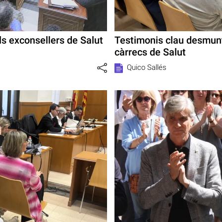
ls exconsellers de Salut
Testimonis clau desmunt
càrrecs de Salut
Quico Sallés