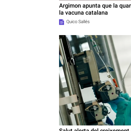
Argimon apunta que la quart
la vacuna catalana
Quico Sallés
Salut alerta del creixement