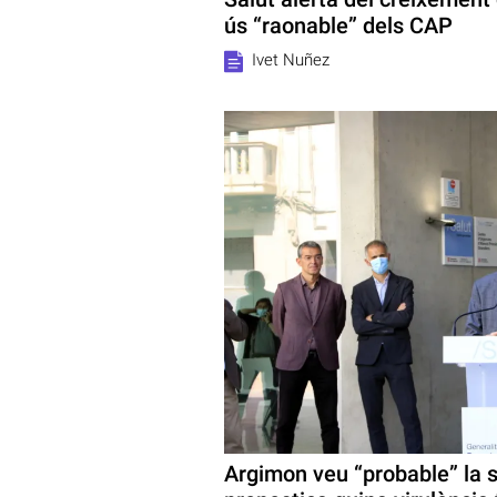
ús “raonable” dels CAP
Ivet Nuñez
Argimon veu “probable” la 