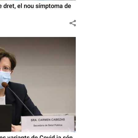
 dret, el nou símptoma de
es variants de Covid ja són