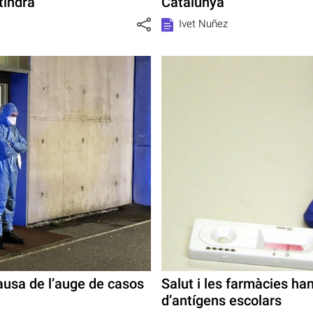
tindrà
Catalunya
Ivet Nuñez
causa de l’auge de casos
Salut i les farmàcies ha
d’antígens escolars