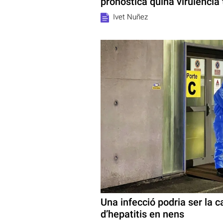
pronostica quina virulència 
Ivet Nuñez
Una infecció podria ser la 
d’hepatitis en nens