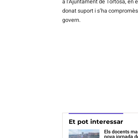
a l’Ajuntament de Tortosa, en el
donat suport i s’ha compromès a
govern.
Et pot interessar
Els docents man
nova jornada d