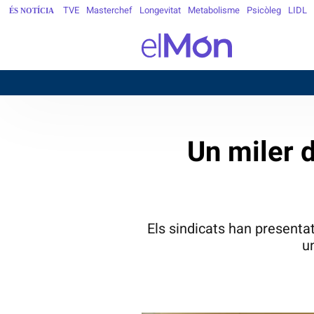
TVE
Masterchef
Longevitat
Metabolisme
Psicòleg
LIDL
ÉS NOTÍCIA
B
Un miler 
Els sindicats han presenta
u