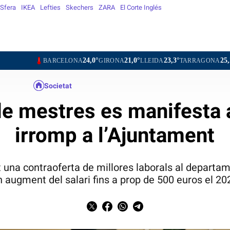
Sfera
IKEA
Lefties
Skechers
ZARA
El Corte Inglés
24,0°
21,0°
23,3°
25,2°
24,1
ARCELONA
GIRONA
LLEIDA
TARRAGONA
TORTOSA
Societat
de mestres es manifesta a
irromp a l’Ajuntament
t una contraoferta de millores laborals al departa
n augment del salari fins a prop de 500 euros el 20