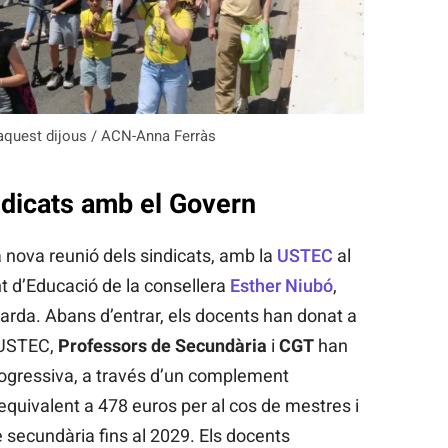
aquest dijous / ACN-Anna Ferràs
ndicats amb el Govern
 nova reunió dels sindicats, amb la
USTEC
al
 d’Educació de la consellera
Esther Niubó
,
 tarda. Abans d’entrar, els docents han donat a
 USTEC,
Professors de Secundària
i
CGT
han
progressiva, a través d’un complement
u, equivalent a 478 euros per al cos de mestres i
 secundària fins al 2029. Els docents