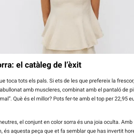
rra: el catàleg de l’èxit
ue toca tots els pals. Si ets de les que prefereix la fresco
os abullonat amb muscleres, combinat amb el pantaló de pinc
mal”. Què és el millor? Pots fer-te amb el top per 22,95 eu
neutres, el conjunt en color sorra és una joia oculta. Amb
 és aquesta peça que et fa semblar que has invertit hore