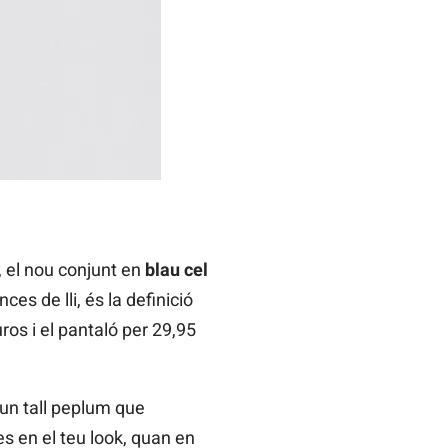
r, el nou conjunt en
blau cel
es de lli, és la definició
ros i el pantaló per 29,95
 un tall peplum que
s en el teu look, quan en