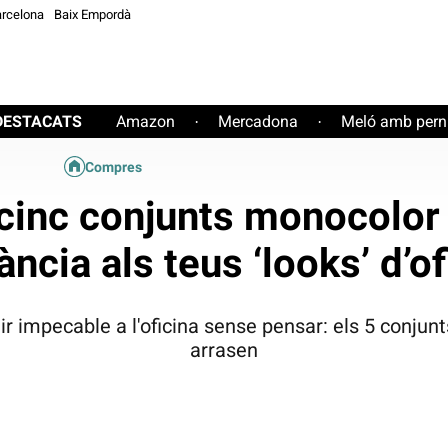
rcelona
Baix Empordà
DESTACATS
Amazon
Mercadona
Meló amb perni
·
·
Compres
 cinc conjunts monocolo
ància als teus ‘looks’ d’of
estir impecable a l'oficina sense pensar: els 5 conj
arrasen