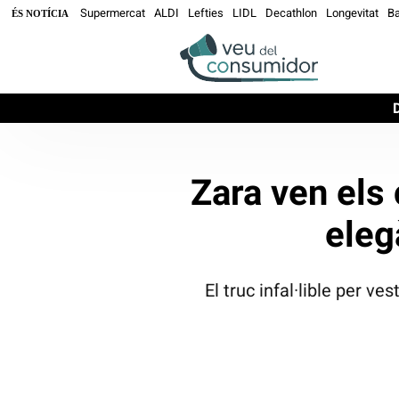
Supermercat
ALDI
Lefties
LIDL
Decathlon
Longevitat
Ba
ÉS NOTÍCIA
Zara ven els
eleg
El truc infal·lible per v