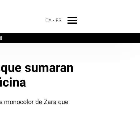
CA
ES
l
r que sumaran
icina
unts monocolor de Zara que