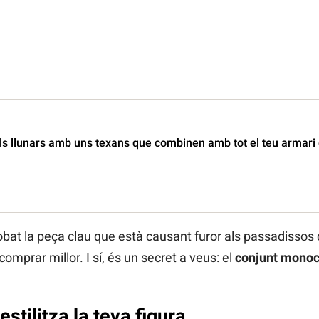
s llunars amb uns texans que combinen amb tot el teu armari 
obat la peça clau que està causant furor als passadissos
mprar millor. I sí, és un secret a veus: el
conjunt monoc
stilitza la teva figura