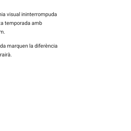
nia visual ininterrompuda
uesta temporada amb
em.
urada marquen la diferència
rairà.