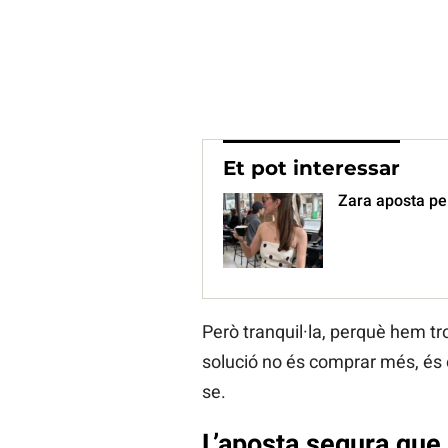
Et pot interessar
Zara aposta pel
Però tranquil·la, perquè hem tr
solució no és comprar més, és co
se.
L’aposta segura que e