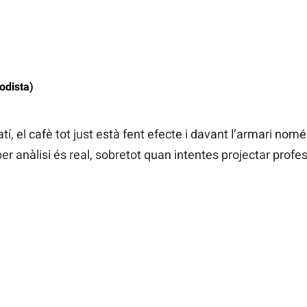
odista)
í, el cafè tot just està fent efecte i davant l’armari nom
per anàlisi és real, sobretot quan intentes projectar prof