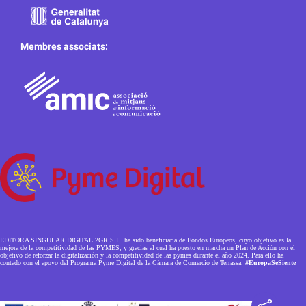
Membres associats:
EDITORA SINGULAR DIGITAL 2GR S.L. ha sido beneficiaria de Fondos Europeos, cuyo objetivo es la
mejora de la competitividad de las PYMES, y gracias al cual ha puesto en marcha un Plan de Acción con el
objetivo de reforzar la digitalización y la competitividad de las pymes durante el año 2024. Para ello ha
contado con el apoyo del Programa Pyme Digital de la Cámara de Comercio de Terrassa.
#EuropaSeSiente