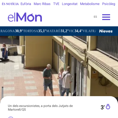
Eufòria
Marc Ribas
TVE
Longevitat
Metabolisme
Psicòleg
ÉS NOTÍCIA
ES
30,9°
35,1°
31,2°
34,4°
31
A
TORTOSA
MATARÓ
VIC
VILAFRANCA DEL PENEDÈS
Un dels excursionistes, a porta dels Jutjats de
3′
Martorell/QS