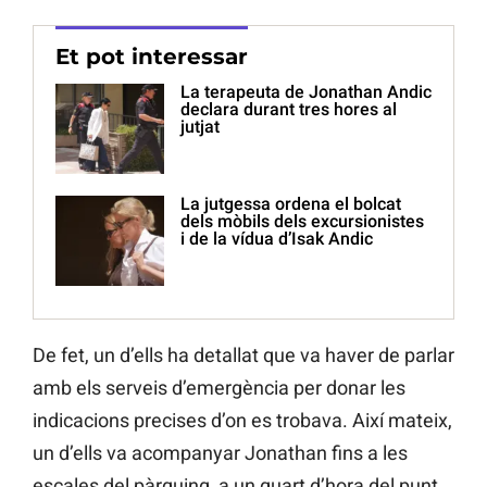
Et pot interessar
La terapeuta de Jonathan Andic
declara durant tres hores al
jutjat
La jutgessa ordena el bolcat
dels mòbils dels excursionistes
i de la vídua d’Isak Andic
De fet, un d’ells ha detallat que va haver de parlar
amb els serveis d’emergència per donar les
indicacions precises d’on es trobava. Així mateix,
un d’ells va acompanyar Jonathan fins a les
escales del pàrquing, a un quart d’hora del punt