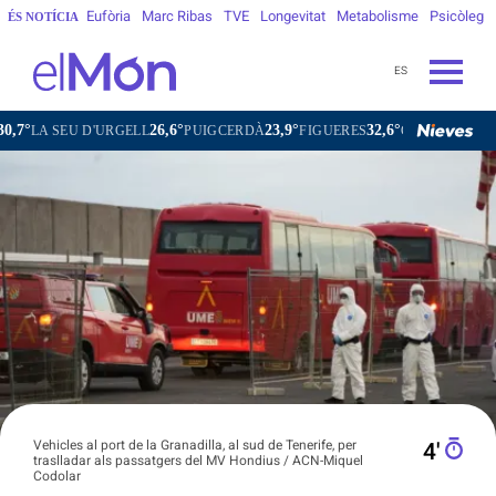
Eufòria
Marc Ribas
TVE
Longevitat
Metabolisme
Psicòleg
ÉS NOTÍCIA
ES
26,6°
23,9°
32,6°
29,0°
EU D'URGELL
PUIGCERDÀ
FIGUERES
GANDESA
L'HOSP
Vehicles al port de la Granadilla, al sud de Tenerife, per
4′
traslladar als passatgers del MV Hondius / ACN-Miquel
Codolar