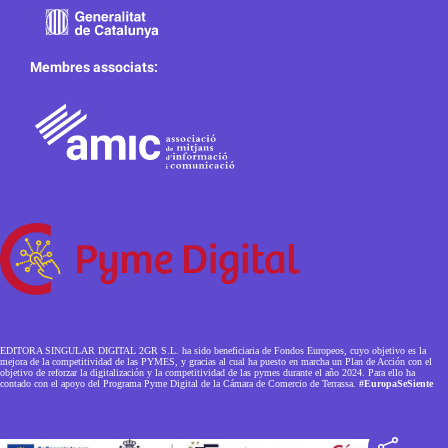
Membres associats:
EDITORA SINGULAR DIGITAL 2GR S.L. ha sido beneficiaria de Fondos Europeos, cuyo objetivo es la
mejora de la competitividad de las PYMES, y gracias al cual ha puesto en marcha un Plan de Acción con el
objetivo de reforzar la digitalización y la competitividad de las pymes durante el año 2024. Para ello ha
contado con el apoyo del Programa Pyme Digital de la Cámara de Comercio de Terrassa.
#EuropaSeSiente