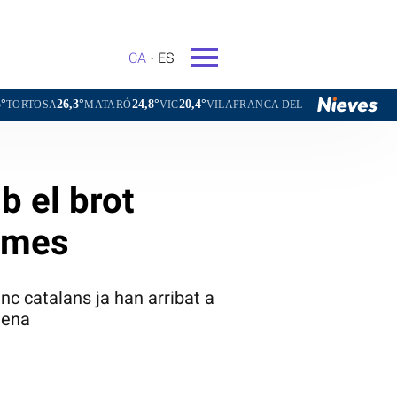
CA
ES
24,8°
20,4°
23,7°
ATARÓ
VIC
VILAFRANCA DEL PENEDÈS
VILANOVA I LA GEL
b el brot
tomes
nc catalans ja han arribat a
tena