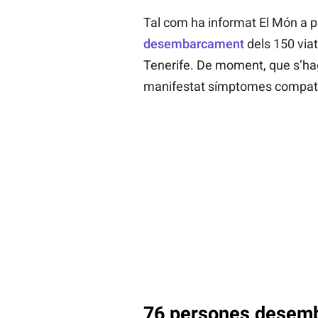
Tal com ha informat El Món a pr
desembarcament
dels 150 via
Tenerife. De moment, que s’hag
manifestat símptomes compatib
76 persones desem