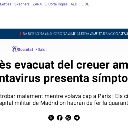
Lefties
Skechers
ZARA
El Corte Inglés
ALDI
LIDL
26,5°
23,6°
25,9°
27,5°
26,3°
CELONA
GIRONA
LLEIDA
TARRAGONA
TORTOSA
M
Societat
Salut
ès evacuat del creuer am
ntavirus presenta símp
trobar malament mentre volava cap a París | Els ci
ospital militar de Madrid on hauran de fer la quaran