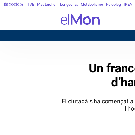
TVE
Masterchef
Longevitat
Metabolisme
Psicòleg
IKEA
ÉS NOTÍCIA
BAR
Un franc
d’ha
El ciutadà s'ha començat a 
l'h