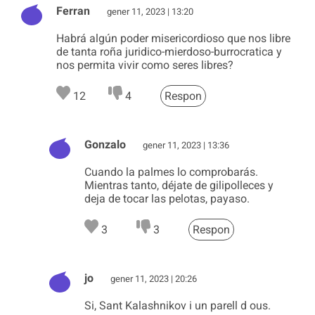
Ferran
gener 11, 2023 | 13:20
Habrá algún poder misericordioso que nos libre
de tanta roña juridico-mierdoso-burrocratica y
nos permita vivir como seres libres?
12
4
Respon
Gonzalo
gener 11, 2023 | 13:36
Cuando la palmes lo comprobarás.
Mientras tanto, déjate de gilipolleces y
deja de tocar las pelotas, payaso.
3
3
Respon
jo
gener 11, 2023 | 20:26
Si, Sant Kalashnikov i un parell d ous.