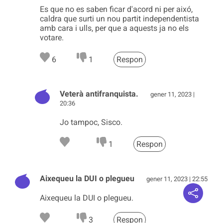
Es que no es saben ficar d'acord ni per aixó,
caldra que surti un nou partit independentista
amb cara i ulls, per que a aquests ja no els
votare.
6
1
Respon
Veterà antifranquista.
gener 11, 2023 |
20:36
Jo tampoc, Sisco.
1
Respon
Aixequeu la DUI o plegueu
gener 11, 2023 | 22:55
Aixequeu la DUI o plegueu.
3
Respon