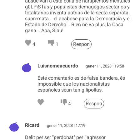
absuelvan a esta colla de harapientos mentales
g0LPiSTas y populistas demagogos sectarios y
totalitarios inventa patrias de la secta separata
supremata... el acabose para la Democracia y el
Estado de Derecho... Rien ne va plus, la Casa
gana... Apa, Siau!
4
1
Respon
Luisnomeacuerdo
gener 11, 2023 | 19:58
Este comentario es de falsa bandera, és
impossible que los nacionalistas
españoles sean tan gilipollas.
4
Respon
Ricard
gener 11, 2023 | 17:19
Delit per ser "perdonat" per l'agressor