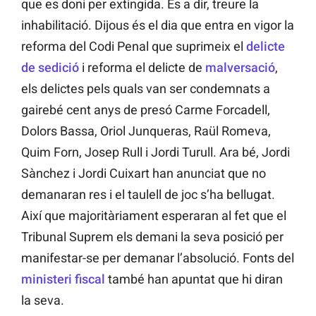
que es doni per extingida. És a dir, treure la
inhabilitació. Dijous és el dia que entra en vigor la
reforma del Codi Penal que suprimeix el
delicte
de sedició
i reforma el delicte de
malversació
,
els delictes pels quals van ser condemnats a
gairebé cent anys de presó Carme Forcadell,
Dolors Bassa, Oriol Junqueras, Raül Romeva,
Quim Forn, Josep Rull i Jordi Turull. Ara bé, Jordi
Sànchez i Jordi Cuixart han anunciat que no
demanaran res i el taulell de joc s’ha bellugat.
Així que majoritàriament esperaran al fet que el
Tribunal Suprem els demani la seva posició per
manifestar-se per demanar l’absolució. Fonts del
ministeri fiscal
també han apuntat que hi diran
la seva.