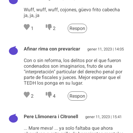
Wuff, wuff, wuff, cojones, güevo frito cabecha
ja, ja, ja
1
2
Respon
Afinar rima con prevaricar
gener 11, 2023 | 14:05
Con o sin reforma, los delitos por el que fueron
condenados son imaginarios, fruto de una
"interpretación" particular del derecho penal por
parte de fiscales y jueces. Mejor esperar que el
TEDH los ponga en su lugar.
2
4
Respon
Pere Llimonera i Citronell
gener 11, 2023 | 15:41
... Mare meva! ... ya solo faltaba que ahora