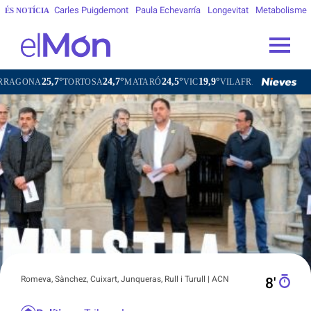
Carles Puigdemont
Paula Echevarría
Longevitat
Metabolisme
ÉS NOTÍCIA
24,7°
24,5°
19,9°
21,2°
ORTOSA
MATARÓ
VIC
VILAFRANCA DEL PENEDÈS
VILAN
Romeva, Sànchez, Cuixart, Junqueras, Rull i Turull | ACN
8′