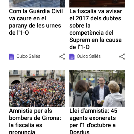
Com la Guàrdia Civil
La fiscalia va avisar
va caure en el
el 2017 dels dubtes
parany de les urnes
sobre la
de l'1-O
competència del
Suprem en la causa
de l’1-O
Quico Sallés
Quico Sallés
Amnistia per als
Llei d'amnistia: 45
bombers de Girona:
agents exonerats
la fiscalia es
per l'1 d'octubre a
pronuncia
Dosrius