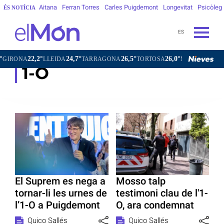
Aitana
Ferran Torres
Carles Puigdemont
Longevitat
Psicòleg
ÉS NOTÍCIA
ES
22,2°
24,7°
26,5°
26,0°
23,8°
19
ONA
LLEIDA
TARRAGONA
TORTOSA
MATARÓ
VIC
1-O
El Suprem es nega a
Mosso talp
tornar-li les urnes de
testimoni clau de l'1-
l’1-O a Puigdemont
O, ara condemnat
Quico Sallés
Quico Sallés