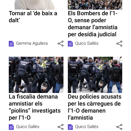
Tornar al ‘de baix a
Els Bombers de l’1-
dalt’
O, sense poder
demanar l’amnistia
per desídia judicial
Gemma Aguilera
Quico Sallés
La fiscalia demana
Deu policies acusats
amnistiar els
per les càrregues de
“piolins” investigats
l’1-O demanen
per l’1-O
l’amnistia
Quico Sallés
Quico Sallés