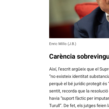
Enric Millo (J.B.)
Carència sobreving
Així, l’escrit argüeix que el Su
“no existeix identitat substancia
perquè el bé jurídic protegit és
sentit, recorda que la resoluci
havia “suport fàctic per imputar
Turull”. De fet, els jutges feien