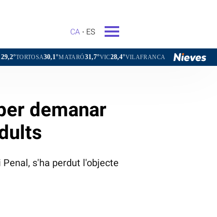
CA
ES
0,1°
31,7°
28,4°
29,4°
MATARÓ
VIC
VILAFRANCA DEL PENEDÈS
VILANOVA I L
 per demanar
ndults
Penal, s'ha perdut l'objecte