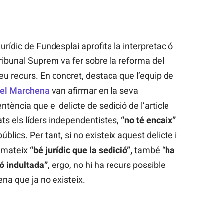
urídic de Fundesplai aprofita la interpretació
ribunal Suprem va fer sobre la reforma del
u recurs. En concret, destaca que l’equip de
el Marchena
van afirmar en la seva
entència que el delicte de sedició de l’article
ts els líders independentistes,
“no té encaix”
blics. Per tant, si no existeix aquest delicte i
l mateix
“bé jurídic que la sedició”,
també “
ha
só indultada”
, ergo, no hi ha recurs possible
ena que ja no existeix.