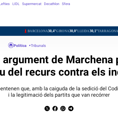
Lefties
LIDL
Supermercat
Decathlon
Sfera
30,4°
30,0°
30,1°
29,2°
3
BARCELONA
GIRONA
LLEIDA
TARRAGONA
TORTOSA
Política
Tribunals
n argument de Marchena
iu del recurs contra els i
entenen que, amb la caiguda de la sedició del Codi 
i la legitimació dels partits que van recórrer