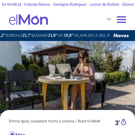
Yolanda Ramos
Georgina Rodríguez
Leonor de Borbón
Elionor
ÉS NOTÍCIA
ES
25,7°
23,8°
19,8°
21,8°
OSA
MATARÓ
VIC
VILAFRANCA DEL PENEDÈS
VILANOVA
Emma Igual, cooperant morta a Ucraïna / Road to Relief
3′