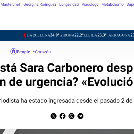
Masterchef
Georgina Rodríguez
Longevidad
Psicólogo
Metabolismo
Sup
24,0°
22,2°
23,3°
25,5°
BARCELONA
GIRONA
LLEIDA
TARRAGONA
TORTOSA
People
Corazón
tá Sara Carbonero desp
n de urgencia? «Evoluci
riodista ha estado ingresada desde el pasado 2 de