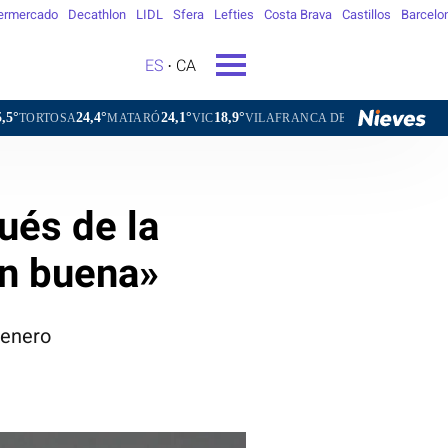
ermercado
Decathlon
LIDL
Sfera
Lefties
Costa Brava
Castillos
Barcelo
ES
CA
24,4°
24,1°
18,9°
20,4°
MATARÓ
VIC
VILAFRANCA DEL PENEDÈS
VILANOVA I 
ués de la
ón buena»
 enero