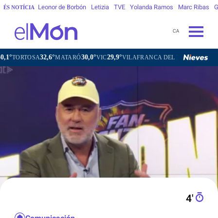
Leonor de Borbón
Letizia
TVE
Yolanda Ramos
Marc Ribas
G
ÉS NOTÍCIA
CA
32,6°
30,0°
29,9°
29,2°
OSA
MATARÓ
VIC
VILAFRANCA DEL PENEDÈS
VILANOV
4′