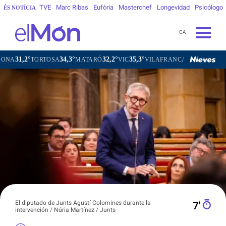
TVE
Marc Ribas
Eufòria
Masterchef
Longevidad
Psicólogo
ÉS NOTÍCIA
CA
34,3°
32,2°
35,3°
31,7°
TORTOSA
MATARÓ
VIC
VILAFRANCA DEL PENEDÈS
VILA
El diputado de Junts Agustí Colomines durante la
7′
intervención / Núria Martínez / Junts