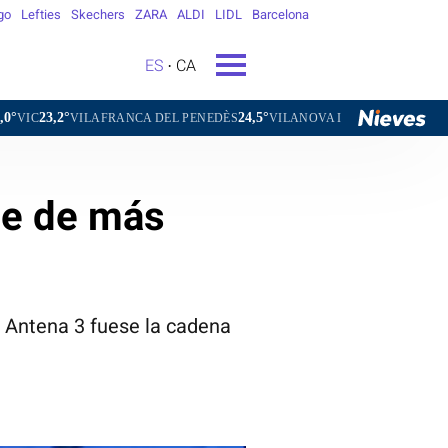
go
Lefties
Skechers
ZARA
ALDI
LIDL
Barcelona
ES
CA
24,5°
26,7°
AFRANCA DEL PENEDÈS
VILANOVA I LA GELTRÚ
LA SEU D'URGE
he de más
e Antena 3 fuese la cadena