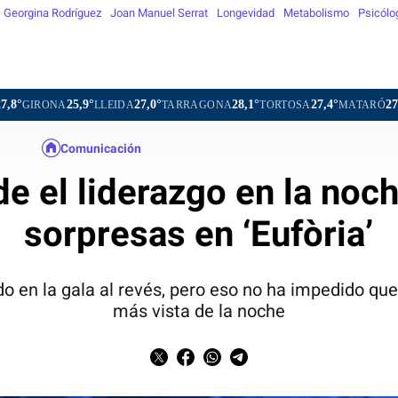
Georgina Rodríguez
Joan Manuel Serrat
Longevidad
Metabolismo
Psicólo
9°
27,0°
28,1°
27,4°
27,0°
23,2°
LLEIDA
TARRAGONA
TORTOSA
MATARÓ
VIC
VIL
Comunicación
de el liderazgo en la noc
sorpresas en ‘Eufòria’
odo en la gala al revés, pero eso no ha impedido qu
más vista de la noche