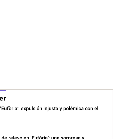
er
‘Eufòria’: expulsión injusta y polémica con el
a de relevo en ‘Eufòria’: una sorpresa y