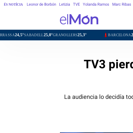
Leonor de Borbón
Letizia
TVE
Yolanda Ramos
Marc Ribas
ÉS NOTÍCIA
25,0°
25,3°
27,8°
25,
ABADELL
GRANOLLERS
BARCELONA
GIRONA
TV3 pier
La audiencia lo decidía t