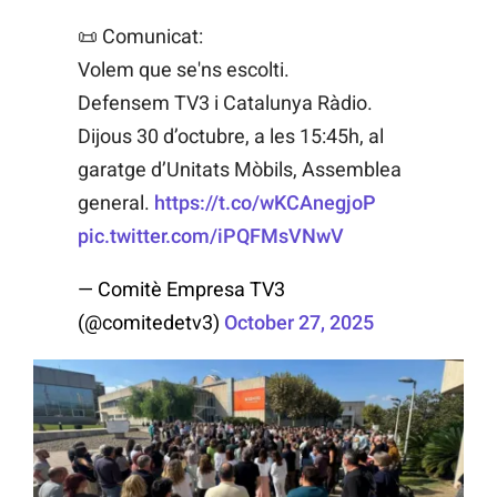
📜 Comunicat:
Volem que se'ns escolti.
Defensem TV3 i Catalunya Ràdio.
Dijous 30 d’octubre, a les 15:45h, al
garatge d’Unitats Mòbils, Assemblea
general.
https://t.co/wKCAnegjoP
pic.twitter.com/iPQFMsVNwV
— Comitè Empresa TV3
(@comitedetv3)
October 27, 2025