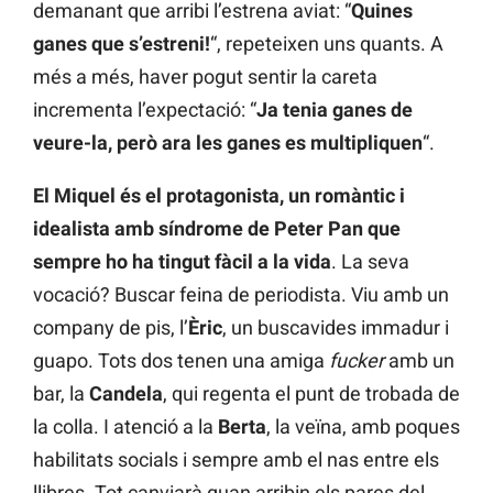
demanant que arribi l’estrena aviat: “
Quines
ganes que s’estreni!
“, repeteixen uns quants. A
més a més, haver pogut sentir la careta
incrementa l’expectació: “
Ja tenia ganes de
veure-la, però ara les ganes es multipliquen
“.
El Miquel és el protagonista, un romàntic i
idealista amb síndrome de Peter Pan que
sempre ho ha tingut fàcil a la vida
. La seva
vocació? Buscar feina de periodista. Viu amb un
company de pis, l’
Èric
, un buscavides immadur i
guapo. Tots dos tenen una amiga
fucker
amb un
bar, la
Candela
, qui regenta el punt de trobada de
la colla. I atenció a la
Berta
, la veïna, amb poques
habilitats socials i sempre amb el nas entre els
llibres. Tot canviarà quan arribin els pares del