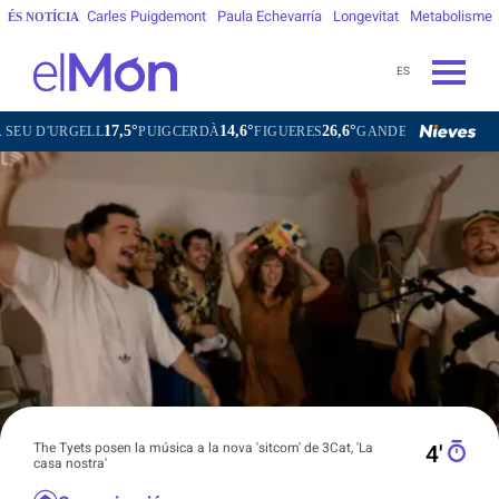
Carles Puigdemont
Paula Echevarría
Longevitat
Metabolisme
ÉS NOTÍCIA
ES
17,5°
14,6°
26,6°
23,9°
ELL
PUIGCERDÀ
FIGUERES
GANDESA
L'HOSPITALET DE
The Tyets posen la música a la nova 'sitcom' de 3Cat, 'La
4′
casa nostra'