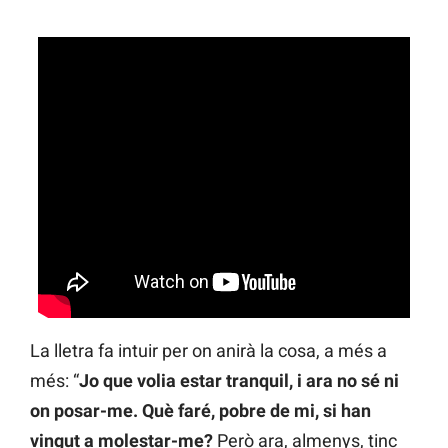
La lletra fa intuir per on anirà la cosa, a més a
més: “
Jo que volia estar tranquil, i ara no sé ni
on posar-me. Què faré, pobre de mi, si han
vingut a molestar-me?
Però ara, almenys, tinc