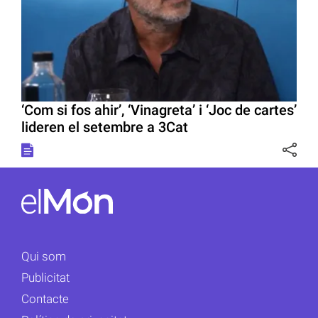
‘Com si fos ahir’, ‘Vinagreta’ i ‘Joc de cartes’
lideren el setembre a 3Cat
Qui som
Publicitat
Contacte