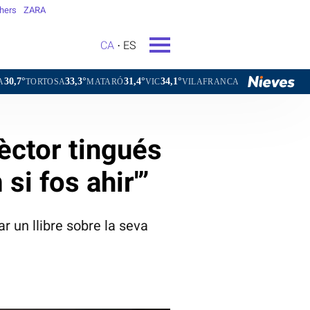
hers
ZARA
CA
ES
33,3°
31,4°
34,1°
31,0°
A
MATARÓ
VIC
VILAFRANCA DEL PENEDÈS
VILANOVA I
èctor tingués
si fos ahir'”
r un llibre sobre la seva