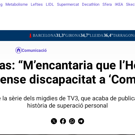
eg
Metabolisme
Lefties
LIDL
Supermercat
Decathlon
Sfera
IKEA
Skec
31,3°
34,7°
36,4°
30,7°
BARCELONA
GIRONA
LLEIDA
TARRAGONA
TORTOS
Comunicació
as: “M’encantaria que l’H
ense discapacitat a ‘Com 
la sèrie dels migdies de TV3, que acaba de publica
història de superació personal