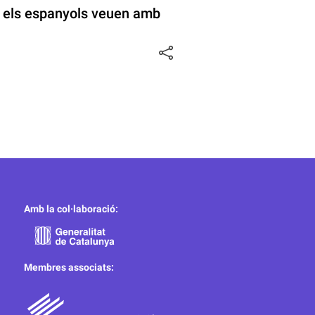
e els espanyols veuen amb
Amb la col·laboració:
Membres associats: