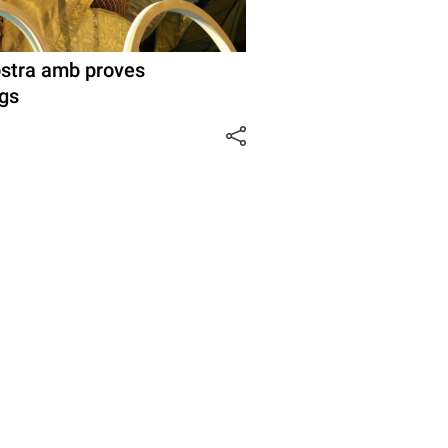
ostra amb proves
ags