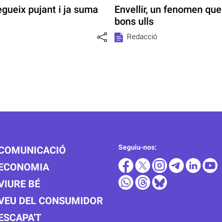
gueix pujant i ja suma
Envellir, un fenomen qu
bons ulls
Redacció
Seguiu-nos:
COMUNICACIÓ
ECONOMIA
VIURE BÉ
VEU DEL CONSUMIDOR
ESCAPA'T