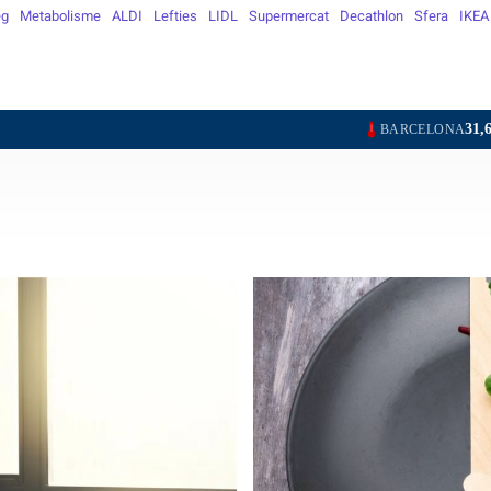
eg
Metabolisme
ALDI
Lefties
LIDL
Supermercat
Decathlon
Sfera
IKEA
31,6°
31,5°
BARCELONA
GIRONA
L