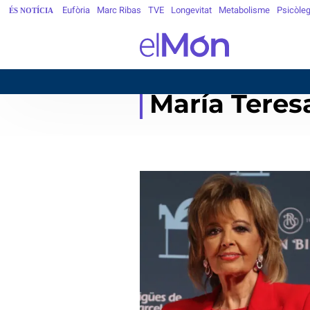
Eufòria
Marc Ribas
TVE
Longevitat
Metabolisme
Psicòle
ÉS NOTÍCIA
María Tere