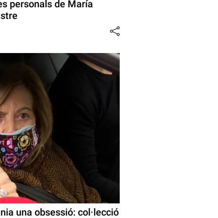
es personals de María
stre
ia una obsessió: col·lecció