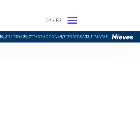
CA
ES
29,7°
32,1°
30,1°
29,2°
AGONA
TORTOSA
MATARÓ
VIC
VILAFRANCA DEL PENED