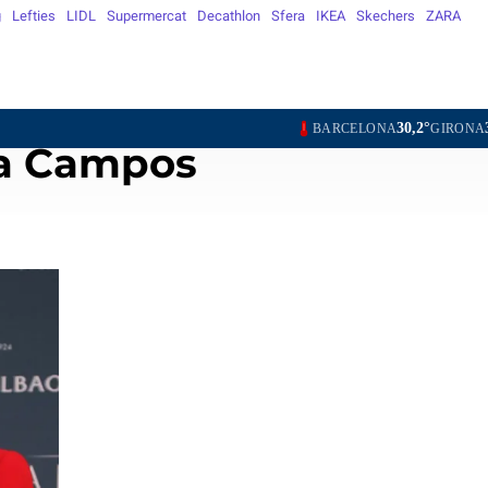
g
Lefties
LIDL
Supermercat
Decathlon
Sfera
IKEA
Skechers
ZARA
30,2°
30,2°
29,7°
BARCELONA
GIRONA
LLEIDA
TARR
sa Campos