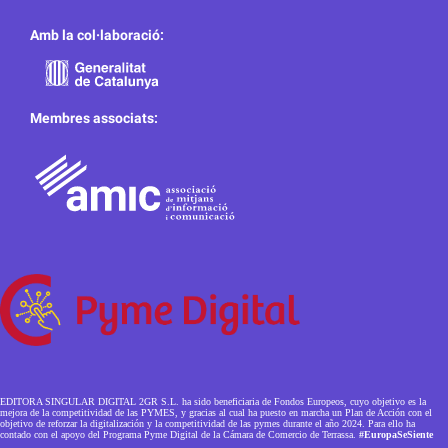
Amb la col·laboració:
Membres associats:
EDITORA SINGULAR DIGITAL 2GR S.L. ha sido beneficiaria de Fondos Europeos, cuyo objetivo es la
mejora de la competitividad de las PYMES, y gracias al cual ha puesto en marcha un Plan de Acción con el
objetivo de reforzar la digitalización y la competitividad de las pymes durante el año 2024. Para ello ha
contado con el apoyo del Programa Pyme Digital de la Cámara de Comercio de Terrassa.
#EuropaSeSiente