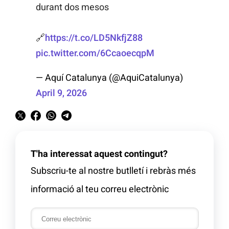
durant dos mesos
🔗
https://t.co/LD5NkfjZ88
pic.twitter.com/6CcaoecqpM
— Aquí Catalunya (@AquiCatalunya)
April 9, 2026
T'ha interessat aquest contingut?
Subscriu-te al nostre butlletí i rebràs més
informació al teu correu electrònic