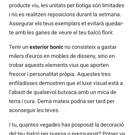
producte viu, les unitats per botiga són limitades
i no es realitzen reposicions durant la setmana.
Assegurar els teus exemplars et evitarà quedar-
te amb les ganes de veure el teu balcó florir.
Tenir un
exterior bonic
no consisteix a gastar
milers d’euros en mobles de disseny, sino en
trobar aquests elements vius que aporten
frescor i personalitat pròpia. Aquestes tres
enfiladisses demostren que el luxe visual està a
l’abast de qualsevol butxaca amb un mica de
terra i cura. Demà mateix podria ser tard per
aconseguir les teves.
I tu, quantes vegades has posposat la decoració
del teu balcó per puresa o pressupost? Potser va