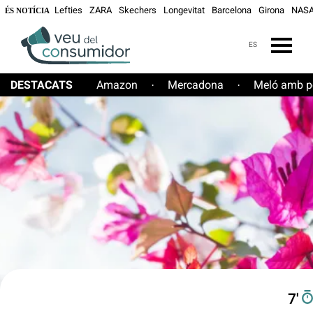
Lefties
ZARA
Skechers
Longevitat
Barcelona
Girona
NAS
ÉS NOTÍCIA
ES
DESTACATS
Amazon
Mercadona
Meló amb pe
·
·
7′