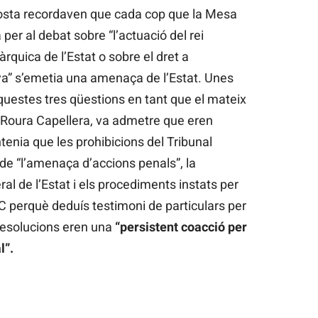
sta recordaven que cada cop que la Mesa
 per al debat sobre “l’actuació del rei
quica de l’Estat o sobre el dret a
ya” s’emetia una amenaça de l’Estat. Unes
uestes tres qüestions en tant que el mateix
i Roura Capellera, va admetre que eren
ntenia que les prohibicions del Tribunal
e “l’amenaça d’accions penals”, la
ral de l’Estat i els procediments instats per
C perquè deduís testimoni de particulars per
resolucions eren una
“persistent coacció per
l”.