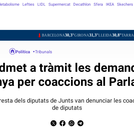
etabolisme
Lefties
LIDL
Supermercat
Decathlon
Sfera
IKEA
Skechers
30,3°
31,3°
30,8°
29,3°
BARCELONA
GIRONA
LLEIDA
TARRAGONA
TOR
Política
Tribunals
dmet a tràmit les deman
ya per coaccions al Par
esta dels diputats de Junts van denunciar les coa
de diputats