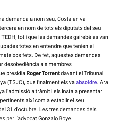
na demanda a nom seu, Costa en va
tercera en nom de tots els diputats del seu
l TEDH, tot i que les demandes gairebé es van
grupades totes en entendre que tenien el
s mateixos fets. De fet, aquestes demandes
er desobediència als membres
ue presidia
Roger Torrent
davant el Tribunal
nya (TSJC), que finalment els va
absoldre
. Ara
l’admissió a tràmit i els insta a presentar
pertinents així com a establir el seu
el 31 d’octubre. Les tres demandes dels
es per l’advocat Gonzalo Boye.