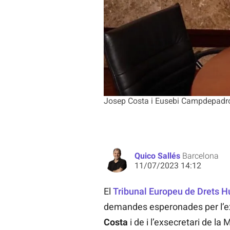
Josep Costa i Eusebi Campdepadró
Quico Sallés
Barcelona
11/07/2023 14:12
El
Tribunal Europeu de Drets 
demandes esperonades per l’ex
Costa
i de i l’exsecretari de la