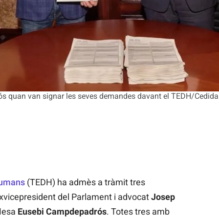
s quan van signar les seves demandes davant el TEDH/Cedida
Humans
(TEDH) ha admès a tràmit tres
vicepresident del Parlament i advocat
Josep
 Mesa
Eusebi Campdepadrós
. Totes tres amb