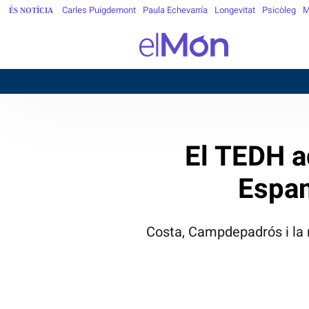
Carles Puigdemont
Paula Echevarría
Longevitat
Psicòleg
M
ÉS NOTÍCIA
El TEDH a
Espan
Costa, Campdepadrós i la r