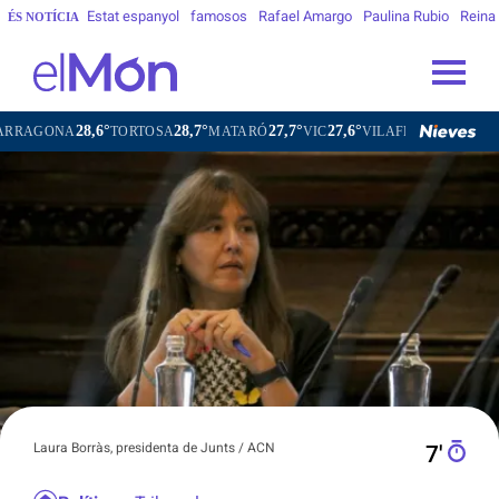
Estat espanyol
famosos
Rafael Amargo
Paulina Rubio
Reina
ÉS NOTÍCIA
28,7°
27,7°
27,6°
27,4°
TORTOSA
MATARÓ
VIC
VILAFRANCA DEL PENEDÈS
VILA
Laura Borràs, presidenta de Junts / ACN
7′