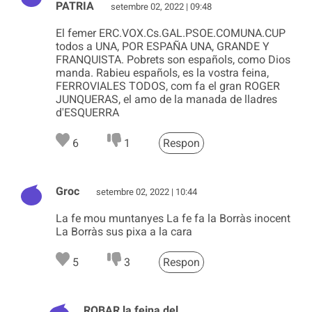
PATRIA
setembre 02, 2022 | 09:48
El femer ERC.VOX.Cs.GAL.PSOE.COMUNA.CUP
todos a UNA, POR ESPAÑA UNA, GRANDE Y
FRANQUISTA. Pobrets son españols, como Dios
manda. Rabieu españols, es la vostra feina,
FERROVIALES TODOS, com fa el gran ROGER
JUNQUERAS, el amo de la manada de lladres
d'ESQUERRA
6
1
Respon
Groc
setembre 02, 2022 | 10:44
La fe mou muntanyes La fe fa la Borràs inocent
La Borràs sus pixa a la cara
5
3
Respon
ROBAR la feina del