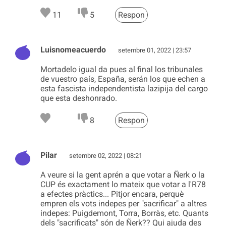
11
5
Respon
Luisnomeacuerdo
setembre 01, 2022 | 23:57
Mortadelo igual da pues al final los tribunales
de vuestro país, España, serán los que echen a
esta fascista independentista lazipija del cargo
que esta deshonrado.
8
Respon
Pilar
setembre 02, 2022 | 08:21
A veure si la gent aprén a que votar a Ñerk o la
CUP és exactament lo mateix que votar a l'R78
a efectes pràctics... Pitjor encara, perquè
empren els vots indepes per "sacrificar" a altres
indepes: Puigdemont, Torra, Borràs, etc. Quants
dels "sacrificats" són de Ñerk?? Qui ajuda des