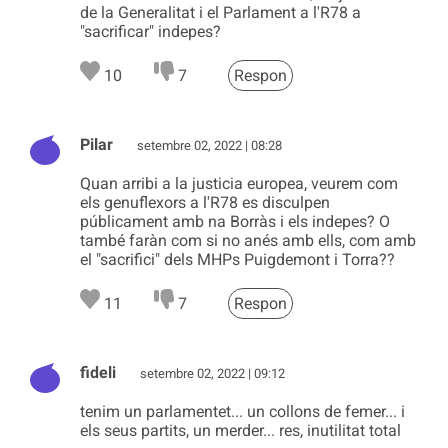
de la Generalitat i el Parlament a l'R78 a
"sacrificar" indepes?
10
7
Respon
Pilar
setembre 02, 2022 | 08:28
Quan arribi a la justicia europea, veurem com
els genuflexors a l'R78 es disculpen
públicament amb na Borràs i els indepes? O
també faràn com si no anés amb ells, com amb
el "sacrifici" dels MHPs Puigdemont i Torra??
11
7
Respon
fideli
setembre 02, 2022 | 09:12
tenim un parlamentet... un collons de femer... i
els seus partits, un merder... res, inutilitat total