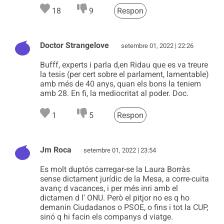
18
9
Respon
Doctor Strangelove
setembre 01, 2022 | 22:26
Bufff, experts i parla d,en Ridau que es va treure
la tesis (per cert sobre el parlament, lamentable)
amb més de 40 anys, quan els bons la teniem
amb 28. En fi, la mediocritat al poder. Doc.
1
5
Respon
Jm Roca
setembre 01, 2022 | 23:54
Es molt duptós carregar-se la Laura Borràs
sense dictament jurídic de la Mesa, a corre-cuita
avanç d vacances, i per més inri amb el
dictamen d l' ONU. Però el pitjor no es q ho
demanin Ciudadanos o PSOE, o fins i tot la CUP,
sinó q hi facin els companys d viatge.