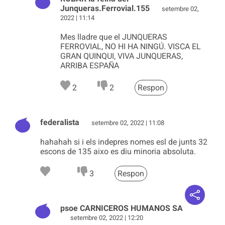
Junqueras.Ferrovial.155
setembre 02,
2022 | 11:14
Mes lladre que el JUNQUERAS
FERROVIAL, NO HI HA NINGÚ. VISCA EL
GRAN QUINQUI, VIVA JUNQUERAS,
ARRIBA ESPAÑA
2
2
Respon
federalista
setembre 02, 2022 | 11:08
hahahah si i els indepres nomes esl de junts 32
escons de 135 aixo es diu minoria absoluta.
3
Respon
psoe CARNICEROS HUMANOS SA
setembre 02, 2022 | 12:20