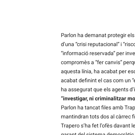
Parlon ha demanat protegir els
d’una “crisi reputacional” i “ris
“informació reservada” per inve
compromès a “fer canvis” perqu
aquesta línia, ha acabat per esq
acabat definint el cas com un “
ha assegurat que els agents 
“investigar, ni criminalitzar m
Parlon ha tancat files amb Trape
mantindran tots dos al càrrec fin
Trapero s’ha fet l’ofès davant le
garant del sistema democràtic