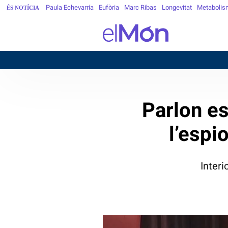
Paula Echevarría
Eufòria
Marc Ribas
Longevitat
Metabolis
ÉS NOTÍCIA
Parlon es 
l’espi
Inter