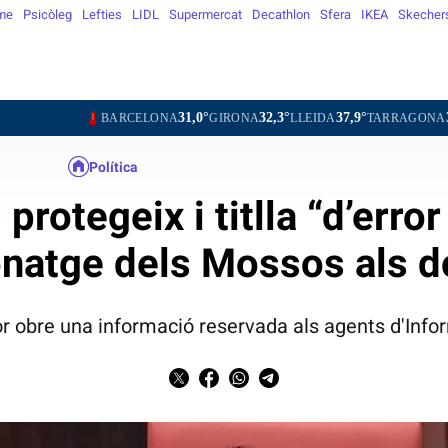
me
Psicòleg
Lefties
LIDL
Supermercat
Decathlon
Sfera
IKEA
Skecher
31,0°
32,3°
37,9°
30,0°
BARCELONA
GIRONA
LLEIDA
TARRAGONA
TORTOSA
Política
protegeix i titlla “d’erro
onatge dels Mossos als 
ior obre una informació reservada als agents d'Info