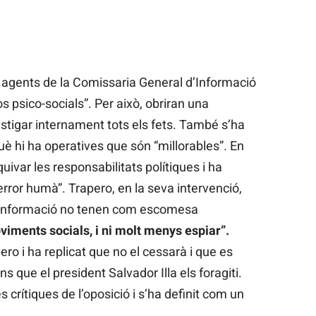
 agents de la Comissaria General d’Informació
cos psico-socials”. Per això, obriran una
stigar internament tots els fets. També s’ha
è hi ha operatives que són “millorables”. En
uivar les responsabilitats polítiques i ha
error humà”. Trapero, en la seva intervenció,
d’informació no tenen com escomesa
oviments socials, i ni molt menys espiar”.
ro i ha replicat que no el cessarà i que es
s que el president Salvador Illa els foragiti.
s crítiques de l’oposició i s’ha definit com un
.