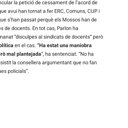
ncular la petició de cessament de l’acord de
que avui han tornat a fer ERC, Comuns, CUP i
it que s’han passat perquè els Mossos han de
es de docents. En tot cas, Parlon ha
anat “disculpes al sindicats de docents” però
olítica
en el cas.
“Ha estat una maniobra
erò mal plantejada
“, ha sentenciat. “No ha
insistit la consellera argumentant que no fan
es policials”.