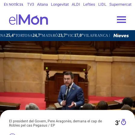
TV3
Aitana
Longevitat
ALDI
Lefties
LIDL
Supermercat
ÉS NOTÍCIA
24,7°
23,7°
17,0°
21,3°
TOSA
MATARÓ
VIC
VILAFRANCA DEL PENEDÈS
VILANOV
El president del Govern, Pere Aragonès, demana el cap de
3′
Robles pel cas Pegasus / EP