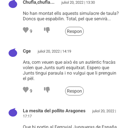
Chufla,chufla...
juliol 20, 2022 | 13:30
No han montat ells aquests simulacre de taula?
Doncs que espabilin. Total, pel que servirà...
9
Respon
Cge
juliol 20, 2022 | 14:19
Ara, com veuen que això és un autèntic fracàs
volen que Junts surti esquitxat. Espero que
Junts tingui paraula i no vulgui que li prenguin
el pèl.
9
Respon
La mesita del pollito Aragones
juliol 20, 2022 |
17:17
Que hi portin al Ferrovial Junqueras de España,