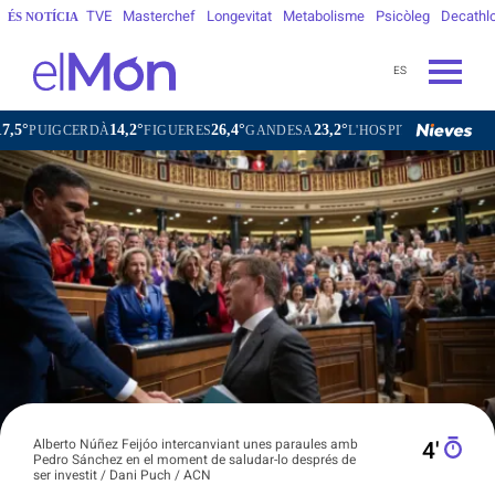
TVE
Masterchef
Longevitat
Metabolisme
Psicòleg
Decathl
ÉS NOTÍCIA
ES
14,2°
26,4°
23,2°
2
CERDÀ
FIGUERES
GANDESA
L'HOSPITALET DE LLOBREGAT
Alberto Núñez Feijóo intercanviant unes paraules amb
4′
Pedro Sánchez en el moment de saludar-lo després de
ser investit / Dani Puch / ACN