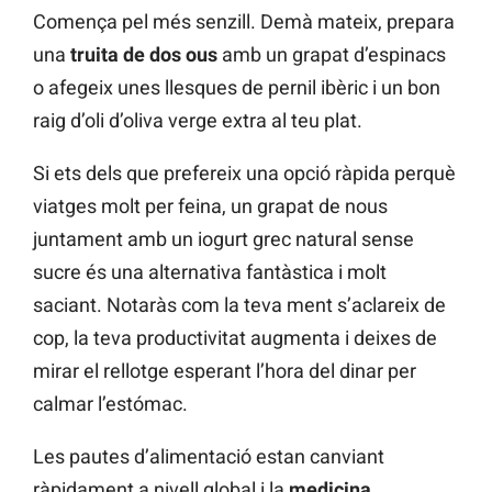
Comença pel més senzill. Demà mateix, prepara
una
truita de dos ous
amb un grapat d’espinacs
o afegeix unes llesques de pernil ibèric i un bon
raig d’oli d’oliva verge extra al teu plat.
Si ets dels que prefereix una opció ràpida perquè
viatges molt per feina, un grapat de nous
juntament amb un iogurt grec natural sense
sucre és una alternativa fantàstica i molt
saciant. Notaràs com la teva ment s’aclareix de
cop, la teva productivitat augmenta i deixes de
mirar el rellotge esperant l’hora del dinar per
calmar l’estómac.
Les pautes d’alimentació estan canviant
ràpidament a nivell global i la
medicina