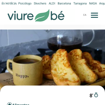
Psicólogo
Skechers
ALDI
Barcelona
Tarragona
NASA
Arq
ÉS NOTÍCIA
CA
8′