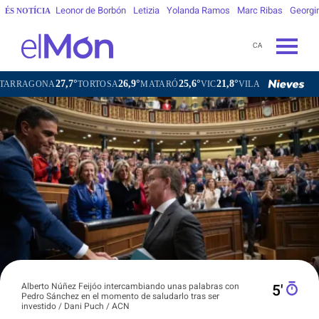
Leonor de Borbón
Letizia
Yolanda Ramos
Marc Ribas
Georgi
ÉS NOTÍCIA
CA
27,7°
26,9°
25,6°
21,8°
ONA
TORTOSA
MATARÓ
VIC
VILAFRANCA DEL PENEDÈS
Alberto Núñez Feijóo intercambiando unas palabras con
5′
Pedro Sánchez en el momento de saludarlo tras ser
investido / Dani Puch / ACN