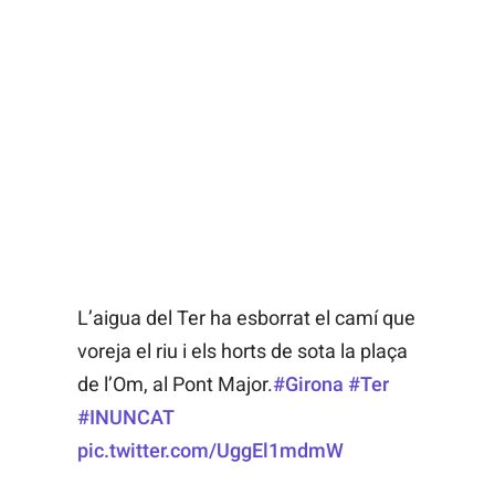
L’aigua del Ter ha esborrat el camí que
voreja el riu i els horts de sota la plaça
de l’Om, al Pont Major.
#Girona
#Ter
#INUNCAT
pic.twitter.com/UggEl1mdmW