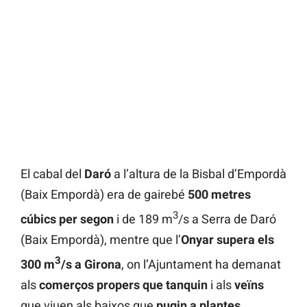
El cabal del
Daró
a l’altura de la Bisbal d’Empordà
(Baix Empordà) era de gairebé
500 metres
3
cúbics per segon
i de 189 m
/s a Serra de Daró
(Baix Empordà), mentre que l’
Onyar supera els
3
300 m
/s a Girona
, on l’Ajuntament ha demanat
als
comerços propers que tanquin
i als
veïns
que viuen als baixos que
pugin a plantes