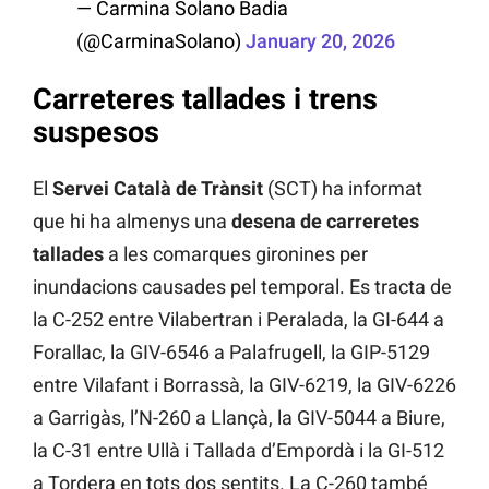
— Carmina Solano Badia
(@CarminaSolano)
January 20, 2026
Carreteres tallades i trens
suspesos
El
Servei Català de Trànsit
(SCT) ha informat
que hi ha almenys una
desena de carreretes
tallades
a les comarques gironines per
inundacions causades pel temporal. Es tracta de
la C-252 entre Vilabertran i Peralada, la GI-644 a
Forallac, la GIV-6546 a Palafrugell, la GIP-5129
entre Vilafant i Borrassà, la GIV-6219, la GIV-6226
a Garrigàs, l’N-260 a Llançà, la GIV-5044 a Biure,
la C-31 entre Ullà i Tallada d’Empordà i la GI-512
a Tordera en tots dos sentits. La C-260 també