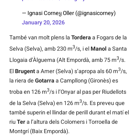
— Ignasi Corneყ Oller (@ignasicorney)
January 20, 2026
També van molt plens la
Tordera
a Fogars de la
3
Selva (Selva), amb 230 m
/s, i el
Manol
a Santa
3
Llogaia d’Àlguema (Alt Empordà, amb 75 m
/s.
3
El
Brugent
a Amer (Selva) s’apropa als 60 m
/s,
la riera de
Gotarra
a Campllong (Gironès) es
3
troba en 126 m
/s i l’Onyar al pas per Riudellots
3
de la Selva (Selva) en 126 m
/s. Es preveu que
també superin el llindar de perill durant el matí el
riu
Ter
a l’altura dels Colomers i Torroella de
Montgrí (Baix Empordà).