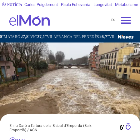
Carles Puigdemont
Paula Echevarría
Longevitat
Metabolisme
ÉS NOTÍCIA
ES
7,8°
27,1°
26,7°
28,0
VIC
VILAFRANCA DEL PENEDÈS
VILANOVA I LA GELTRÚ
El riu Daró a l'altura de la Bisbal d'Empordà (Baix
6′
Empordà) / ACN