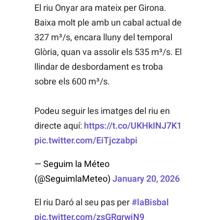
El riu Onyar ara mateix per Girona.
Baixa molt ple amb un cabal actual de
327 m³/s, encara lluny del temporal
Glòria, quan va assolir els 535 m³/s. El
llindar de desbordament es troba
sobre els 600 m³/s.
Podeu seguir les imatges del riu en
directe aquí:
https://t.co/UKHkINJ7K1
pic.twitter.com/EiTjczabpi
— Seguim la Méteo
(@SeguimlaMeteo)
January 20, 2026
El riu Daró al seu pas per
#laBisbal
pic.twitter.com/zsGRgrwjN9