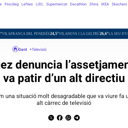
e
Psicòleg
Lefties
LIDL
Supermercat
Decathlon
Sfera
IKEA
Skechers
24,5°
26,6°
22,1°
 DEL PENEDÈS
VILANOVA I LA GELTRÚ
LA SEU D'URGELL
PU
Gent
Televisió
ez denuncia l’assetjamen
va patir d’un alt directiu
lum una situació molt desagradable que va viure fa 
alt càrrec de televisió