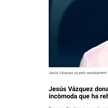
Jesús Vázquez va patir assetjament 
Jesús Vázquez dona 
incòmoda que ha reb