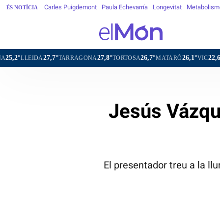
Carles Puigdemont
Paula Echevarría
Longevitat
Metabolism
ÉS NOTÍCIA
27,7°
27,8°
26,7°
26,1°
22,6°
TARRAGONA
TORTOSA
MATARÓ
VIC
VILAFRANCA
Jesús Vázqu
El presentador treu a la l