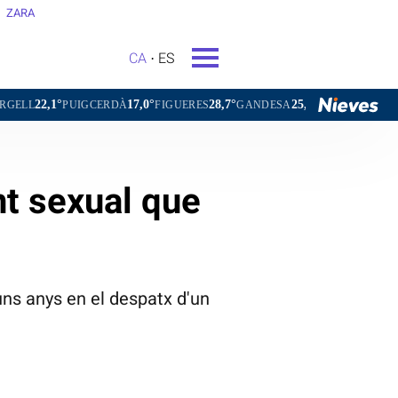
ZARA
CA
ES
17,0°
28,7°
25,9°
IGCERDÀ
FIGUERES
GANDESA
L'HOSPITALET DE LLOBREGA
t sexual que
uns anys en el despatx d'un