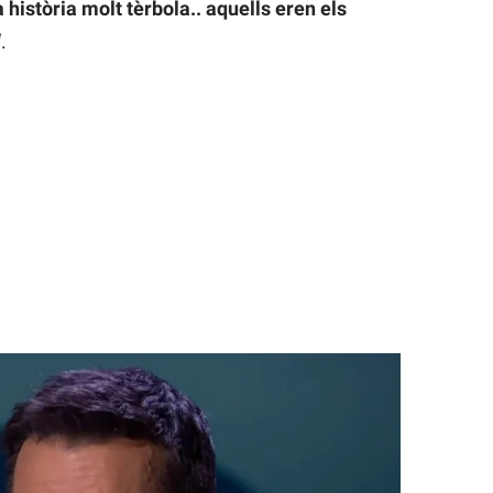
 història molt tèrbola.. aquells eren els
“.