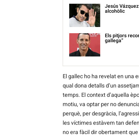
Jesús Vázquez 
alcohòlic
Els pitjors rec
gallega”
El gallec ho ha revelat en una e
qual dona detalls d’un assetja
temps. El context d’aquella èpoc
motiu, va optar per no denuncia
perquè, per desgràcia, l’agressi
les víctimes estàvem tan defe
no era fàcil dir obertament qu