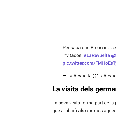
Pensaba que Broncano se p
invitados.
#LaRevuelta
@f
pic.twitter.com/FMHoEs
— La Revuelta (@LaRevue
La visita dels germ
La seva visita forma part de la
que arribarà als cinemes aque