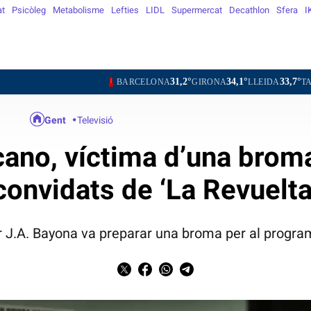
at
Psicòleg
Metabolisme
Lefties
LIDL
Supermercat
Decathlon
Sfera
I
31,2°
34,1°
33,7°
30,4°
BARCELONA
GIRONA
LLEIDA
TARRAGONA
Gent
Televisió
ano, víctima d’una brom
convidats de ‘La Revuelta
or J.A. Bayona va preparar una broma per al progr