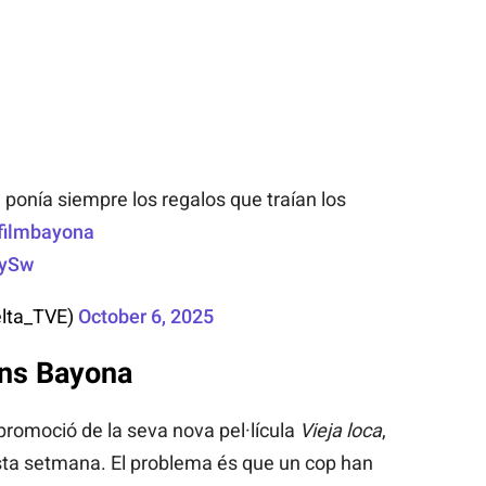
onía siempre los regalos que traían los
ilmbayona
TySw
lta_TVE)
October 6, 2025
ans Bayona
 promoció de la seva nova pel·lícula
Vieja loca
,
sta setmana. El problema és que un cop han