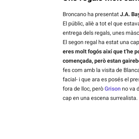
Broncano ha presentat
J.A. Ba
El públic, aliè a tot el que esta
entrega dels regals, unes màsca
El segon regal ha estat una ca
eres molt fogós així que t’he p
començada, però estan gairebé
fes com amb la visita de Blan
facial- i que ara es posés el p
fora de lloc, però
Grison
no va d
cap en una escena surrealista.