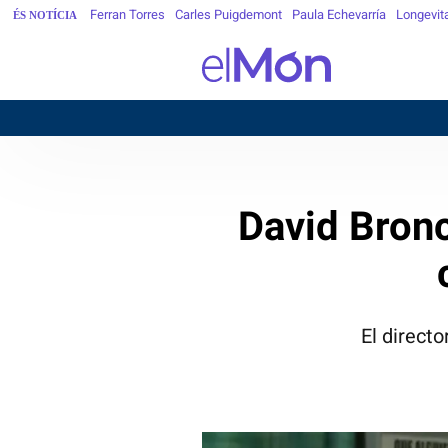
Ferran Torres
Carles Puigdemont
Paula Echevarría
Longevit
ÉS NOTÍCIA
David Bronc
El direct