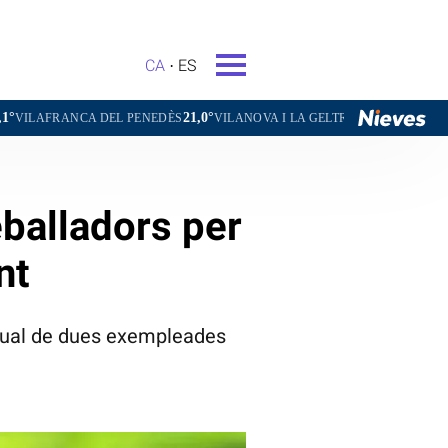
CA
ES
21,0°
23,8°
16,5°
CA DEL PENEDÈS
VILANOVA I LA GELTRÚ
LA SEU D'URGELL
eballadors per
nt
exual de dues exempleades