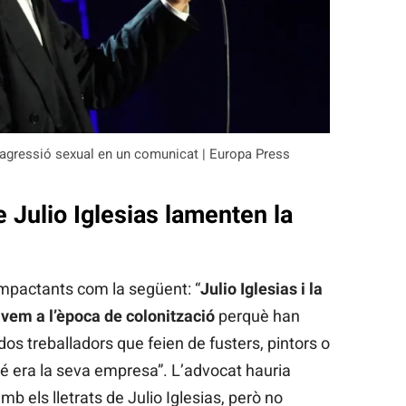
’agressió sexual en un comunicat | Europa Press
e Julio Iglesias lamenten la
impactants com la següent: “
Julio Iglesias i la
àvem a l’època de colonització
perquè han
dos treballadors que feien de fusters, pintors o
é era la seva empresa”. L’advocat hauria
b els lletrats de Julio Iglesias, però no