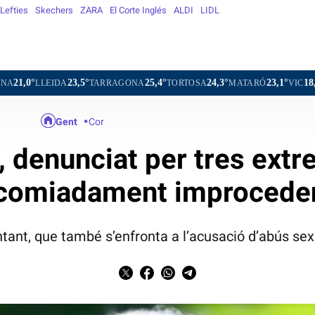
Lefties
Skechers
ZARA
El Corte Inglés
ALDI
LIDL
23,5°
25,4°
24,3°
23,1°
18,1°
IDA
TARRAGONA
TORTOSA
MATARÓ
VIC
VILAFRAN
Gent
Cor
s, denunciat per tres extr
comiadament improcede
tant, que també s’enfronta a l’acusació d’abús s