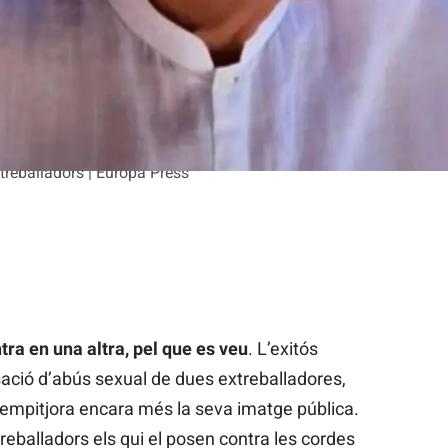
xtreballadors | Europa Press
tra en una altra, pel que es veu
. L’exitós
sació d’abús sexual de dues extreballadores,
 empitjora encara més la seva imatge pública.
reballadors els qui el posen contra les cordes