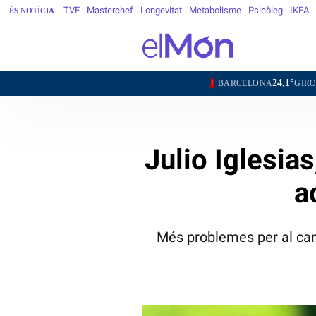
TVE
Masterchef
Longevitat
Metabolisme
Psicòleg
IKEA
ÉS NOTÍCIA
24,1°
21,0°
BARCELONA
GIRONA
LLE
Julio Iglesia
a
Més problemes per al can