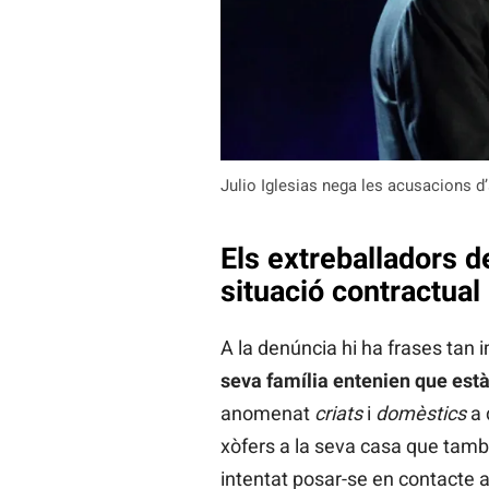
Julio Iglesias nega les acusacions d
Els extreballadors d
situació contractual
A la denúncia hi ha frases tan 
seva família entenien que est
anomenat
criats
i
domèstics
a 
xòfers a la seva casa que tamb
intentat posar-se en contacte am