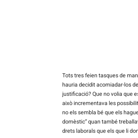
Tots tres feien tasques de mant
hauria decidit acomiadar-los d
justificació? Que no volia que es
això incrementava les possibil
no els sembla bé que els hagues
domèstic” quan també treballav
drets laborals que els que li d