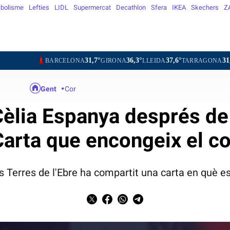
bolisme
Lefties
LIDL
Supermercat
Decathlon
Sfera
IKEA
Skechers
Z
31,7°
36,3°
37,6°
31,3°
3
BARCELONA
GIRONA
LLEIDA
TARRAGONA
TORTOSA
Gent
Cor
èlia Espanya després de 
Carta que encongeix el co
les Terres de l'Ebre ha compartit una carta en què e