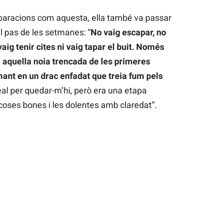
aracions com aquesta, ella també va passar
l pas de les setmanes: “
No vaig escapar, no
aig tenir cites ni vaig tapar el buit. Només
 I aquella noia trencada de les primeres
ant en un drac enfadat que treia fum pels
deal per quedar-m’hi, però era una etapa
coses bones i les dolentes amb claredat”.