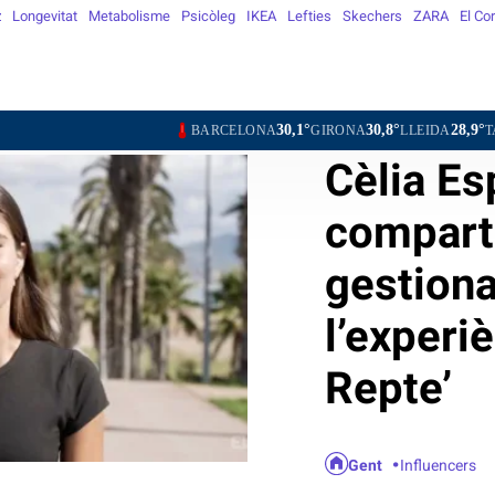
z
Longevitat
Metabolisme
Psicòleg
IKEA
Lefties
Skechers
ZARA
El Co
30,1°
30,8°
28,9°
BARCELONA
GIRONA
LLEIDA
TARRAGONA
Cèlia E
compart
gestiona
l’experi
Repte’
Gent
Influencers