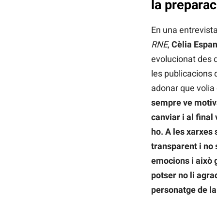
la preparac
En una entrevist
RNE
,
Cèlia Espa
evolucionat des d
les publicacions 
adonar que volia
sempre ve motiva
canviar i al fina
ho. A les xarxes
transparent i no 
emocions i això g
potser no li agra
personatge de la