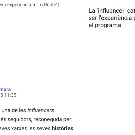
va experiència a 'Lo Repte' |
La 'influencer' c
ser l'experiència
al programa
amora
5 11:35
 una de les
influencers
és seguidors, reconeguda per
seves xarxes les seves
històries