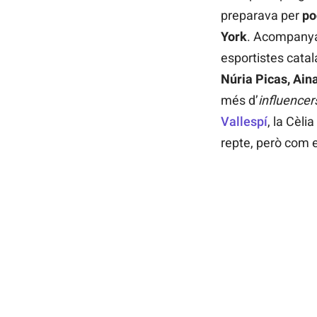
preparava per
po
York
. Acompanyad
esportistes cat
Núria Picas, Ain
més d’
influencer
Vallespí
, la Cèl
repte, però com 