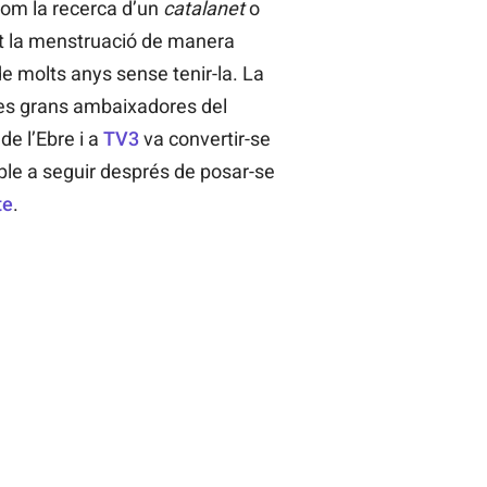
com la recerca d’un
catalanet
o
t la menstruació de manera
e molts anys sense tenir-la. La
es grans ambaixadores del
 de l’Ebre i a
TV3
va convertir-se
le a seguir després de posar-se
te
.