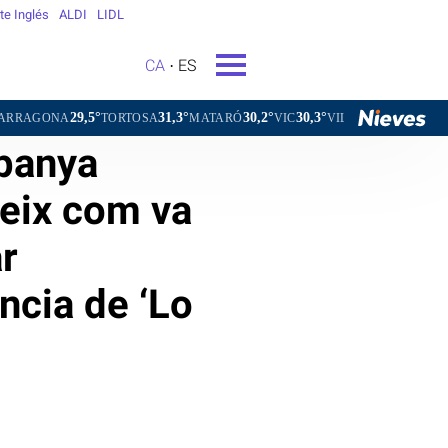
rte Inglés
ALDI
LIDL
CA
ES
29,5°
31,3°
30,2°
30,3°
29,9
TORTOSA
MATARÓ
VIC
VILAFRANCA DEL PENEDÈS
spanya
eix com va
r
ència de ‘Lo