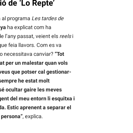
ió de ‘Lo Repte’
a al programa
Les tardes de
nya
ha explicat com ha
e l’any passat, veient els
reels
i
que feia llavors. Com es va
 o necessitava canviar?
“Tot
t per un malestar quan vols
l veus que potser cal gestionar-
 sempre he estat molt
sé ocultar gaire les meves
ent del meu entorn li esquitxa i
da. Estic aprenent a separar el
 persona”
, explica.