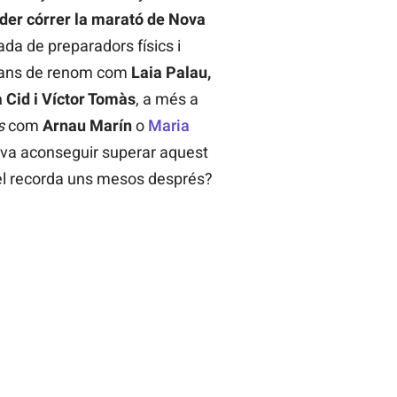
der córrer la marató de Nova
a de preparadors físics i
alans de renom com
Laia Palau,
a Cid i Víctor Tomàs
, a més a
s
com
Arnau Marín
o
Maria
ia va aconseguir superar aquest
el recorda uns mesos després?