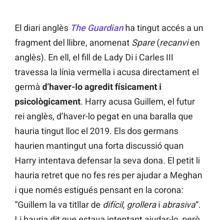
El diari anglès
The Guardian
ha tingut accés a un
fragment del llibre, anomenat
Spare
(
recanvi
en
anglès). En ell, el fill de Lady Di i Carles III
travessa la línia vermella i acusa directament el
germà
d’haver-lo agredit físicament i
psicològicament
. Harry acusa Guillem, el futur
rei anglès, d’haver-lo pegat en una baralla que
hauria tingut lloc el 2019. Els dos germans
haurien mantingut una forta discussió quan
Harry intentava defensar la seva dona. El petit li
hauria retret que no fes res per ajudar a Meghan
i que només estigués pensant en la corona:
“Guillem la va titllar de
difícil
,
grollera
i
abrasiva
“.
Li hauria dit que estava intentant ajudar-lo, però