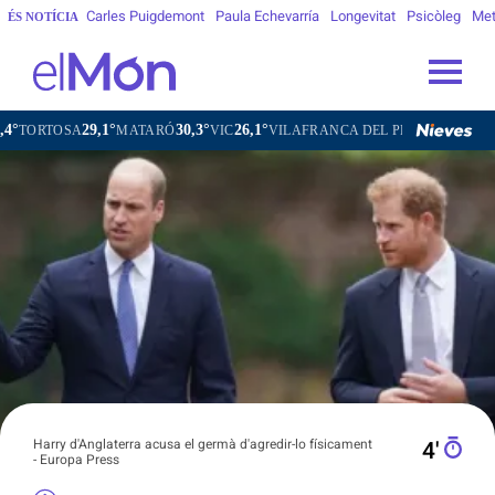
Carles Puigdemont
Paula Echevarría
Longevitat
Psicòleg
Met
ÉS NOTÍCIA
9,1°
30,3°
26,1°
27,7°
MATARÓ
VIC
VILAFRANCA DEL PENEDÈS
VILANOVA I L
Harry d'Anglaterra acusa el germà d'agredir-lo físicament
4′
- Europa Press