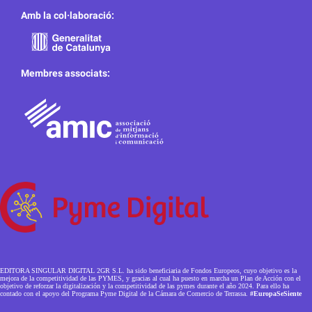
Amb la col·laboració:
Membres associats:
EDITORA SINGULAR DIGITAL 2GR S.L. ha sido beneficiaria de Fondos Europeos, cuyo objetivo es la
mejora de la competitividad de las PYMES, y gracias al cual ha puesto en marcha un Plan de Acción con el
objetivo de reforzar la digitalización y la competitividad de las pymes durante el año 2024. Para ello ha
contado con el apoyo del Programa Pyme Digital de la Cámara de Comercio de Terrassa.
#EuropaSeSiente