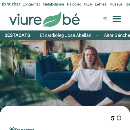
Longevitat
Metabolisme
Psicòleg
IKEA
Lefties
Museus
Gi
ÉS NOTÍCIA
ES
DESTACATS
El cardiòleg José Abellán
Aitor Sánch
·
5′