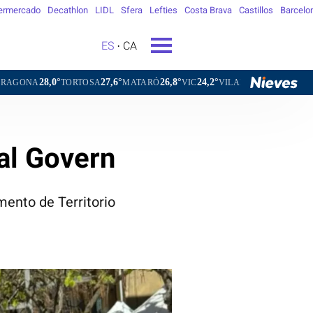
ermercado
Decathlon
LIDL
Sfera
Lefties
Costa Brava
Castillos
Barcelo
ES
CA
27,6°
26,8°
24,2°
25,5°
ORTOSA
MATARÓ
VIC
VILAFRANCA DEL PENEDÈS
VILA
 al Govern
ento de Territorio