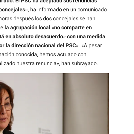
artido. El PSC ha aceptado sus renuncias
concejales»
, ha informado en un comunicado
 horas después los dos concejales se han
ue
la agrupación local «no comparte en
stá en absoluto desacuerdo» con una medida
r la dirección nacional del PSC»
. «A pesar
ormación conocida, hemos actuado con
lizado nuestra renuncia», han subrayado.