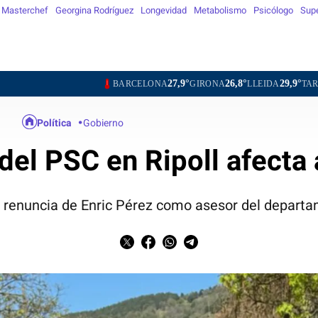
Masterchef
Georgina Rodríguez
Longevidad
Metabolismo
Psicólogo
Sup
27,9°
26,8°
29,9°
28,0°
BARCELONA
GIRONA
LLEIDA
TARRAGONA
T
Política
Gobierno
 del PSC en Ripoll afecta
 renuncia de Enric Pérez como asesor del departam