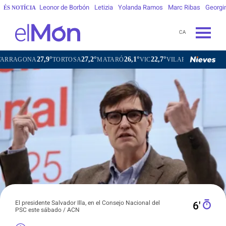
Leonor de Borbón
Letizia
Yolanda Ramos
Marc Ribas
Georgi
ÉS NOTÍCIA
CA
27,9°
27,2°
26,1°
22,7°
2
NA
TORTOSA
MATARÓ
VIC
VILAFRANCA DEL PENEDÈS
El presidente Salvador Illa, en el Consejo Nacional del
6′
PSC este sábado / ACN