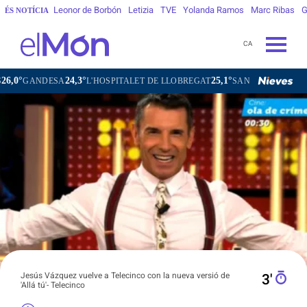
Leonor de Borbón
Letizia
TVE
Yolanda Ramos
Marc Ribas
G
ÉS NOTÍCIA
CA
24,3°
25,1°
25,7
A
L'HOSPITALET DE LLOBREGAT
SANT CARLES DE LA RÀPITA
Jesús Vázquez vuelve a Telecinco con la nueva versió de
3′
'Allá tú'- Telecinco