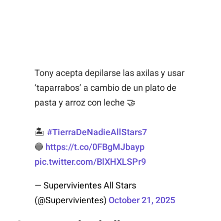
Tony acepta depilarse las axilas y usar
‘taparrabos’ a cambio de un plato de
pasta y arroz con leche 🤝
🏝️
#TierraDeNadieAllStars7
🔵
https://t.co/0FBgMJbayp
pic.twitter.com/BlXHXLSPr9
— Supervivientes All Stars
(@Supervivientes)
October 21, 2025