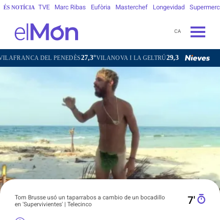
TVE
Marc Ribas
Eufòria
Masterchef
Longevidad
Supermer
ÉS NOTÍCIA
CA
27,3°
29,3°
20,1°
DEL PENEDÈS
VILANOVA I LA GELTRÚ
LA SEU D'URGELL
PUI
Tom Brusse usó un taparrabos a cambio de un bocadillo
7′
en 'Supervivientes' | Telecinco