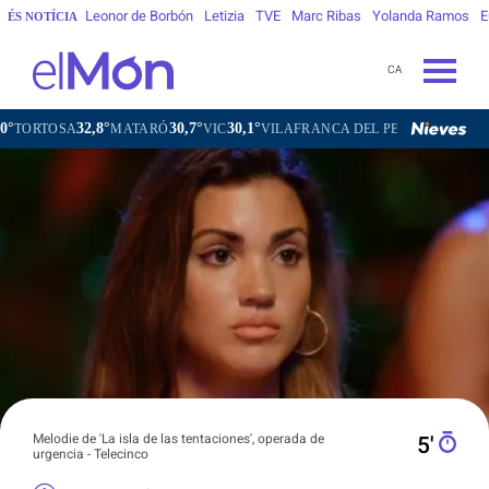
Leonor de Borbón
Letizia
TVE
Marc Ribas
Yolanda Ramos
E
ÉS NOTÍCIA
CA
°
30,7°
30,1°
30,9°
MATARÓ
VIC
VILAFRANCA DEL PENEDÈS
VILANOVA I LA 
Melodie de 'La isla de las tentaciones', operada de
5′
urgencia - Telecinco