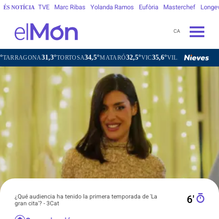
TVE
Marc Ribas
Yolanda Ramos
Eufòria
Masterchef
Longe
ÉS NOTÍCIA
CA
31,3°
34,5°
32,5°
35,6°
3
NA
TORTOSA
MATARÓ
VIC
VILAFRANCA DEL PENEDÈS
¿Qué audiencia ha tenido la primera temporada de 'La
6′
gran cita'? - 3Cat