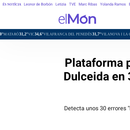
Leonor de Borbón
Letizia
TVE
Marc Ribas
Yolanda Ramos
ÉS NOTÍCIA
,2°
34,6°
31,7°
31,6°
VIC
VILAFRANCA DEL PENEDÈS
VILANOVA I LA GELTRÚ
L
Plataforma p
Dulceida en 
Detecta unos 30 errores "