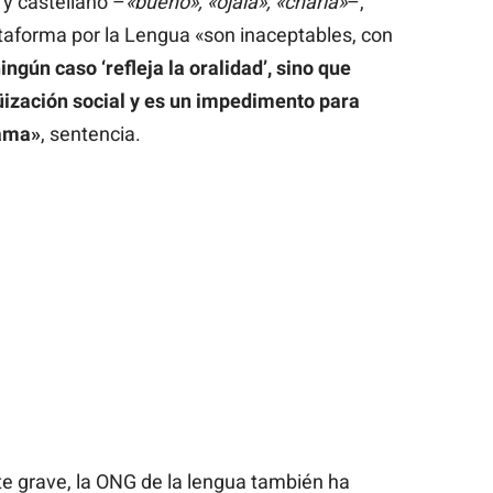
y castellano –
«bueno», «ojalá», «charla»
–,
taforma por la Lengua «son inaceptables, con
ingún caso ‘refleja la oralidad’, sino que
üización social y es un impedimento para
rama»
, sentencia.
te grave, la ONG de la lengua también ha