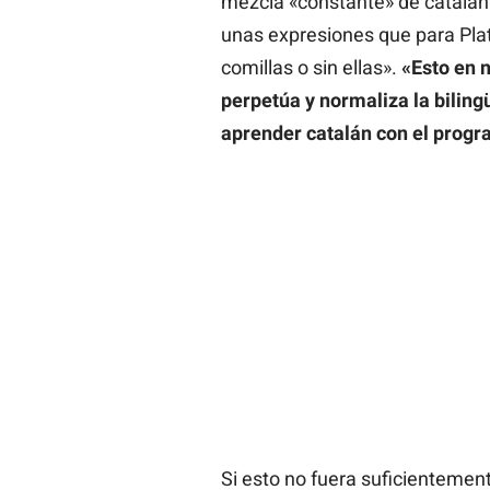
mezcla «constante» de catalán 
unas expresiones que para Pla
comillas o sin ellas».
«Esto en n
perpetúa y normaliza la biling
aprender catalán con el prog
Si esto no fuera suficientemen