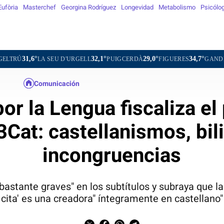
Eufòria
Masterchef
Georgina Rodríguez
Longevidad
Metabolismo
Psicólo
32,1°
29,0°
34,7°
34,5°
A SEU D'URGELL
PUIGCERDÀ
FIGUERES
GANDESA
L'HO
Comunicación
or la Lengua fiscaliza e
3Cat: castellanismos, bil
incongruencias
bastante graves" en los subtítulos y subraya que l
cita' es una creadora" íntegramente en castellano"