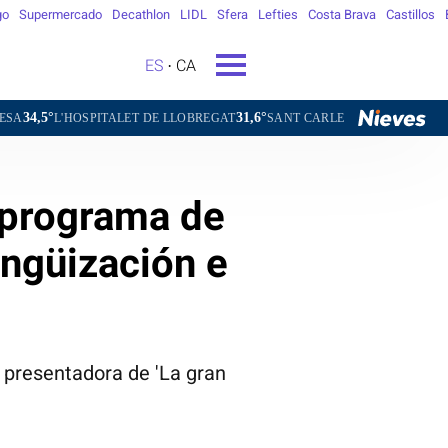
go
Supermercado
Decathlon
LIDL
Sfera
Lefties
Costa Brava
Castillos
ES
CA
31,6°
30,7°
SPITALET DE LLOBREGAT
SANT CARLES DE LA RÀPITA
SANT CUG
l programa de
ingüización e
a presentadora de 'La gran