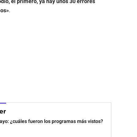
dio, el primero, ya hay unos 30 errores
los»
.
er
mayo: ¿cuáles fueron los programas más vistos?