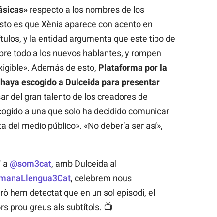
ásicas»
respecto a los nombres de los
sto es que Xènia aparece con acento en
títulos, y la entidad argumenta que este tipo de
bre todo a los nuevos hablantes, y rompen
xigible». Además de esto,
Plataforma por la
 haya escogido a Dulceida para presentar
sar del gran talento de los creadores de
cogido a una que solo ha decidido comunicar
a del medio público». «No debería ser así»,
' a
@som3cat
, amb Dulceida al
manaLlengua3Cat
, celebrem nous
erò hem detectat que en un sol episodi, el
ors prou greus als subtítols. 📺